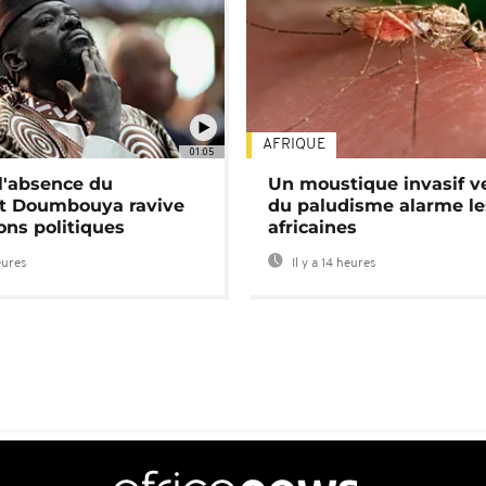
AFRIQUE
01:05
 l'absence du
Un moustique invasif v
nt Doumbouya ravive
du paludisme alarme les
ons politiques
africaines
eures
Il y a 14 heures