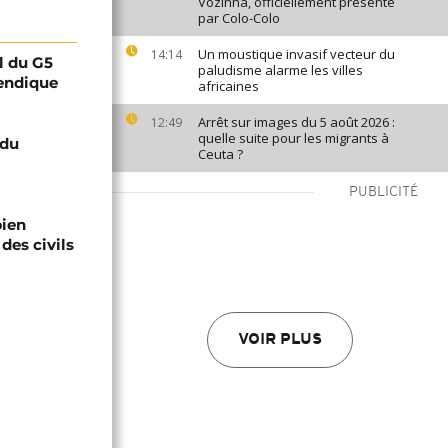
Vozinha, officiellement présenté
par Colo-Colo
Un moustique invasif vecteur du
14:14
l du G5
paludisme alarme les villes
vendique
africaines
Arrêt sur images du 5 août 2026 :
12:49
quelle suite pour les migrants à
 du
Ceuta ?
PUBLICITÉ
bien
des civils
VOIR PLUS