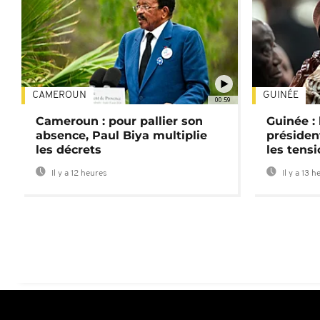
CAMEROUN
GUINÉE
00:59
Cameroun : pour pallier son
Guinée :
absence, Paul Biya multiplie
préside
les décrets
les tensi
Il y a 12 heures
Il y a 13 h