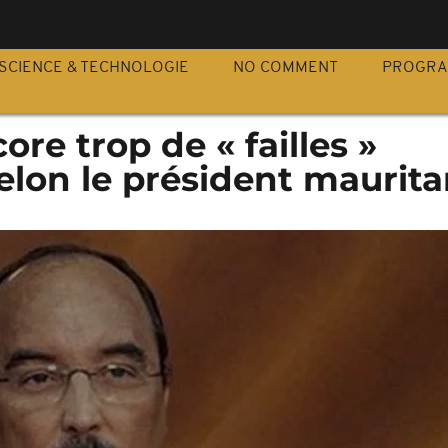
S
SCIENCE & TECHNOLOGIE
NO COMMENT
PROGR
ore trop de « failles »
selon le président maurit