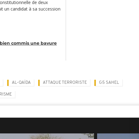
 constitutionnelle de deux
ait un candidat à sa succession
t bien commis une bavure
AL-QAÏDA
ATTAQUE TERRORISTE
G5 SAHEL
RISME