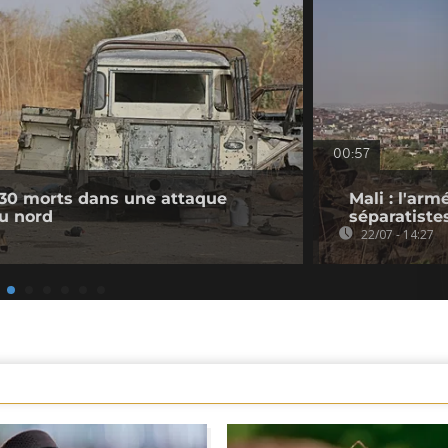
00:57
 30 morts dans une attaque
Mali : l'arm
du nord
séparatiste
22/07 - 14:27