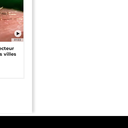
01:03
ecteur
 villes