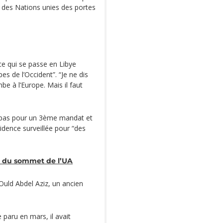
 des Nations unies des portes
“ce qui se passe en Libye
es de l’Occident”. “Je ne dis
be à l’Europe. Mais il faut
it pas pour un 3ème mandat et
sidence surveillée pour “des
u du sommet de l’UA
Ould Abdel Aziz, un ancien
paru en mars, il avait