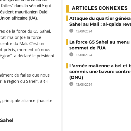
illes” dans la sécurité qui
ARTICLES CONNEXES
résident mauritanien Ould
Union africaine (UA).
Attaque du quartier généra
Sahel au Mali : al-qaida re
ires de la force du G5 Sahel,
13/08/2024
état-major (de la force
La force G5 Sahel au menu
 centre du Mali. C’est un
sommet de l'UA
nt précis, moment où nous
13/08/2024
égion”, a déclaré le président
L'armée malienne a bel et 
commis une bavure contre 
ormément de failles que nous
(ONU)
la région du Sahel”, a-t-il
13/08/2024
principale alliance jihadiste
 Sahel