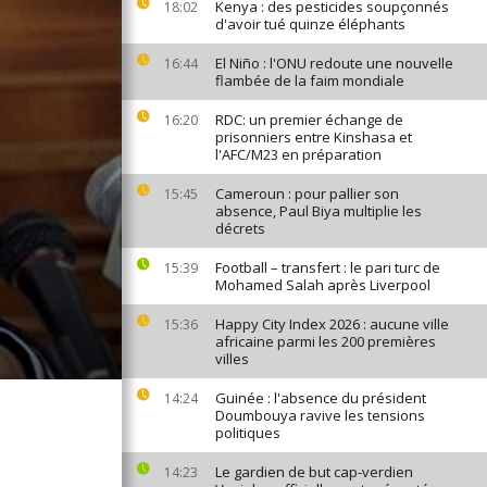
Kenya : des pesticides soupçonnés
18:02
d'avoir tué quinze éléphants
El Niño : l'ONU redoute une nouvelle
16:44
flambée de la faim mondiale
RDC: un premier échange de
16:20
prisonniers entre Kinshasa et
l'AFC/M23 en préparation
Cameroun : pour pallier son
15:45
absence, Paul Biya multiplie les
décrets
Football – transfert : le pari turc de
15:39
Mohamed Salah après Liverpool
Happy City Index 2026 : aucune ville
15:36
africaine parmi les 200 premières
villes
Guinée : l'absence du président
14:24
Doumbouya ravive les tensions
politiques
Le gardien de but cap-verdien
14:23