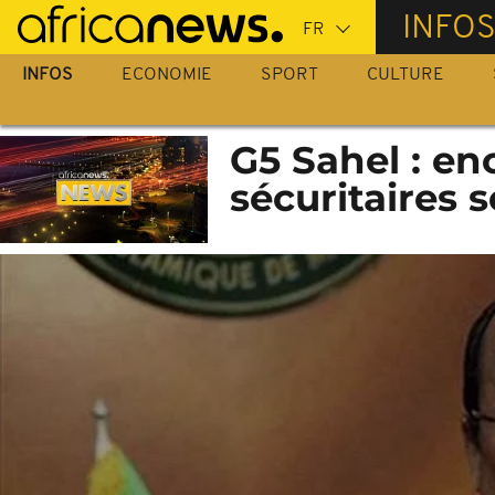
Passer
INFO
au
contenu
INFOS
ECONOMIE
SPORT
CULTURE
principal
G5 Sahel : enc
sécuritaires 