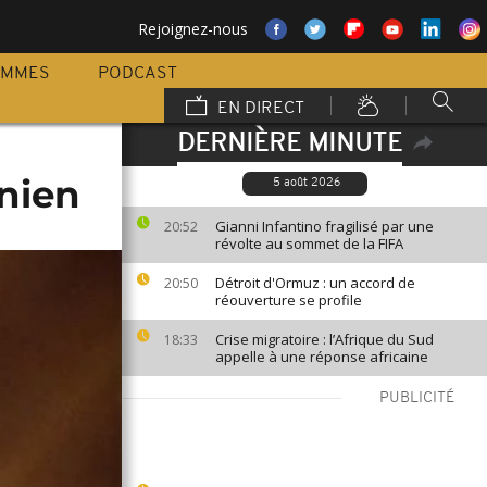
Rejoignez-nous
AMMES
PODCAST
EN DIRECT
DERNIÈRE MINUTE
anien
5 août 2026
Gianni Infantino fragilisé par une
20:52
révolte au sommet de la FIFA
Détroit d'Ormuz : un accord de
20:50
réouverture se profile
Crise migratoire : l’Afrique du Sud
18:33
appelle à une réponse africaine
PUBLICITÉ