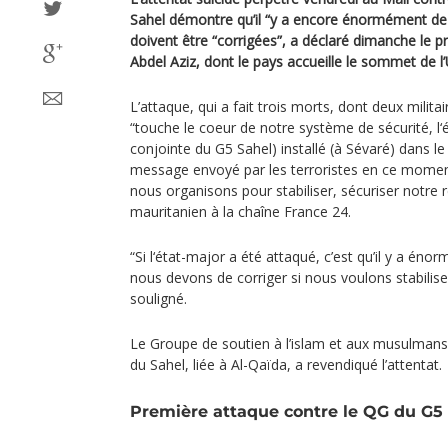
Sahel démontre qu’il “y a encore énormément de fa
doivent être “corrigées”, a déclaré dimanche le p
Abdel Aziz, dont le pays accueille le sommet de l’
L’attaque, qui a fait trois morts, dont deux milita
“touche le coeur de notre système de sécurité, l‘
conjointe du G5 Sahel) installé (à Sévaré) dans le
message envoyé par les terroristes en ce mome
nous organisons pour stabiliser, sécuriser notre r
mauritanien à la chaîne France 24.
“Si l‘état-major a été attaqué, c’est qu’il y a én
nous devons de corriger si nous voulons stabiliser 
souligné.
Le Groupe de soutien à l’islam et aux musulmans, 
du Sahel, liée à Al-Qaïda, a revendiqué l’attentat.
Première attaque contre le QG du G5