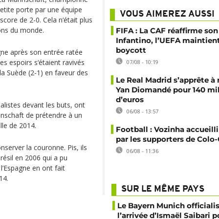
petite porte par une équipe
VOUS AIMEREZ AUSSI
score de 2-0. Cela n‘était plus
ions du monde.
FIFA : La CAF réaffirme son
Infantino, l’UEFA maintien
boycott
agne après son entrée ratée
es espoirs s‘étaient ravivés
07/08 - 10:19
 la Suède (2-1) en faveur des
Le Real Madrid s’apprête à 
Yan Diomandé pour 140 mil
d’euros
alistes devant les buts, ont
06/08 - 13:57
annschaft de prétendre à un
le de 2014.
Football : Vozinha accueill
par les supporters de Colo
nserver la couronne. Pis, ils
06/08 - 11:36
résil en 2006 qui a pu
t l’Espagne en ont fait
14.
SUR LE MÊME PAYS
Le Bayern Munich officiali
l’arrivée d’Ismaël Saibari p