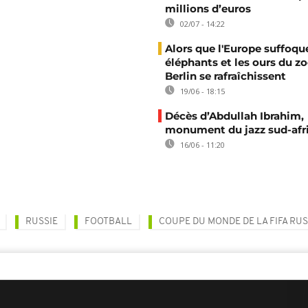
millions d’euros
02/07 - 14:22
Alors que l'Europe suffoque
éléphants et les ours du z
Berlin se rafraîchissent
19/06 - 18:15
Décès d’Abdullah Ibrahim,
monument du jazz sud-afr
16/06 - 11:20
RUSSIE
FOOTBALL
COUPE DU MONDE DE LA FIFA RUS