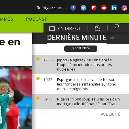
Rejoignez-nous
AMMES
PODCAST
EN DIRECT
DERNIÈRE MINUTE
e en
9 août 2026
Japon - Nagasaki : 81 ans après,
12:09
l’appel à un monde sans armes
nucléaires
Espagne-Italie : le bras de fer sur
10:57
les frontières s’intensifie sur fond
de crise migratoire
Nigeria : 1 500 couples unis lors d’un
09:46
mariage collectif financé par l’État
PUBLICITÉ