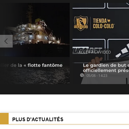
ALLER À LA VIDEO
olier de la « flotte fantôme
Le gardien de but 
officiellement pré
05/08 - 14:23
PLUS D'ACTUALITÉS