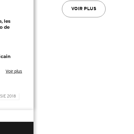
VOIR PLUS
, les
oo de
icain
Voir plus
SIE 2018