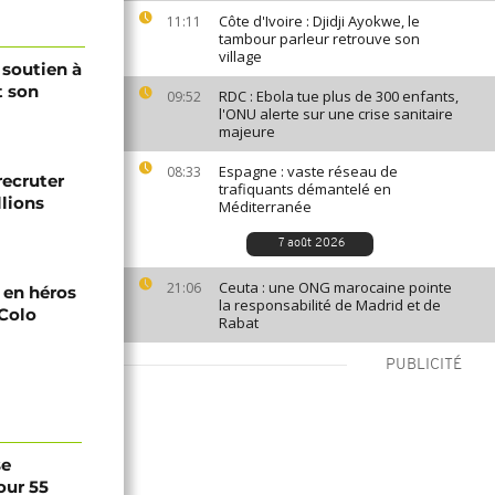
Côte d'Ivoire : Djidji Ayokwe, le
11:11
tambour parleur retrouve son
village
 soutien à
t son
RDC : Ebola tue plus de 300 enfants,
09:52
l'ONU alerte sur une crise sanitaire
majeure
Espagne : vaste réseau de
08:33
recruter
trafiquants démantelé en
lions
Méditerranée
7 août 2026
Ceuta : une ONG marocaine pointe
21:06
i en héros
la responsabilité de Madrid et de
-Colo
Rabat
PUBLICITÉ
se
our 55