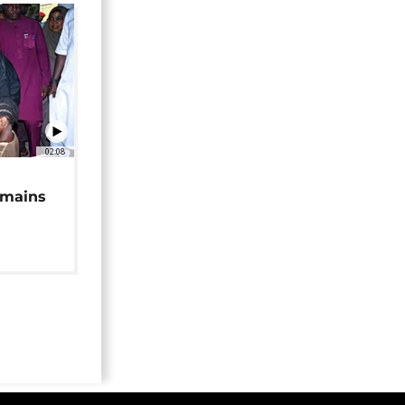
02:08
 mains