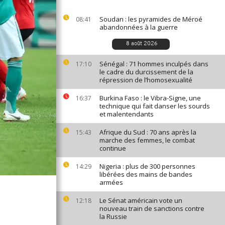
Soudan : les pyramides de Méroé
08:41
abandonnées à la guerre
8 août 2026
Sénégal : 71 hommes inculpés dans
17:10
le cadre du durcissement de la
répression de l’homosexualité
Burkina Faso : le Vibra-Signe, une
16:37
technique qui fait danser les sourds
et malentendants
Afrique du Sud : 70 ans après la
15:43
marche des femmes, le combat
continue
Nigeria : plus de 300 personnes
14:29
libérées des mains de bandes
armées
Le Sénat américain vote un
12:18
nouveau train de sanctions contre
la Russie