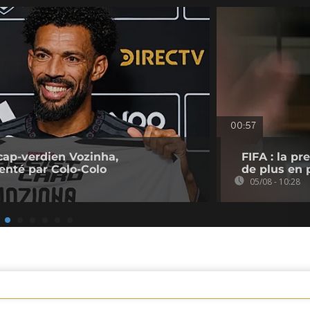
00:57
cap-verdien Vozinha,
FIFA : la p
senté par Colo-Colo
de plus en p
05/08 - 10:28