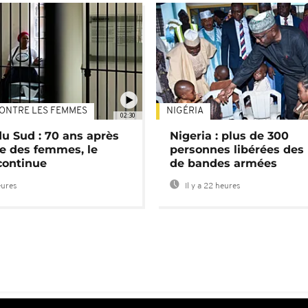
ONTRE LES FEMMES
NIGÉRIA
02:30
du Sud : 70 ans après
Nigeria : plus de 300
e des femmes, le
personnes libérées des
continue
de bandes armées
eures
Il y a 22 heures