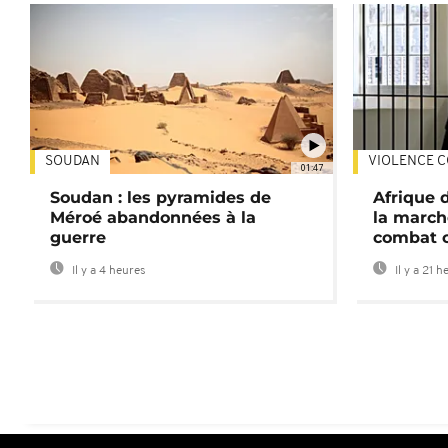
SOUDAN
VIOLENCE C
01:47
Soudan : les pyramides de
Afrique 
Méroé abandonnées à la
la march
guerre
combat 
Il y a 4 heures
Il y a 21 h