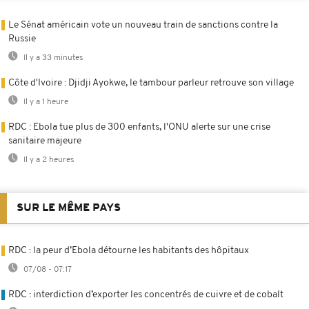
Le Sénat américain vote un nouveau train de sanctions contre la
Russie
Il y a 33 minutes
Côte d'Ivoire : Djidji Ayokwe, le tambour parleur retrouve son village
Il y a 1 heure
RDC : Ebola tue plus de 300 enfants, l'ONU alerte sur une crise
sanitaire majeure
Il y a 2 heures
SUR LE MÊME PAYS
RDC : la peur d’Ebola détourne les habitants des hôpitaux
07/08 - 07:17
RDC : interdiction d’exporter les concentrés de cuivre et de cobalt