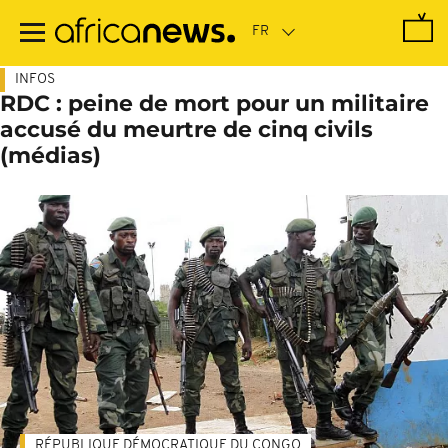
Passer
au
contenu
principal
INFOS
RDC : peine de mort pour un militaire
accusé du meurtre de cinq civils
(médias)
RÉPUBLIQUE DÉMOCRATIQUE DU CONGO