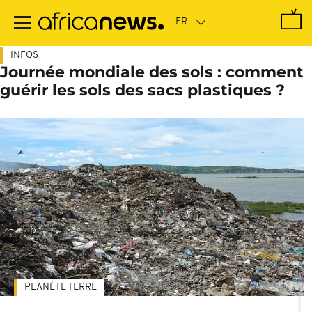
Passer
au
contenu
principal
INFOS
Journée mondiale des sols : comment
guérir les sols des sacs plastiques ?
PLANÈTE TERRE