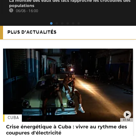
La montée des eaux des lacs rapproche les crocodiles des
populations
06/08 - 16:00
PLUS D'ACTUALITÉS
CUBA
01:54
Crise énergétique à Cuba : vivre au rythme des
coupures d'électricité