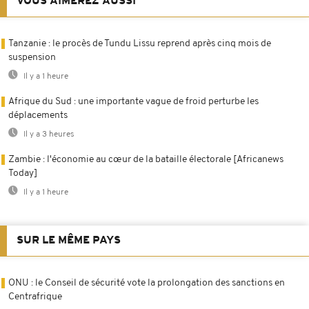
VOUS AIMEREZ AUSSI
Tanzanie : le procès de Tundu Lissu reprend après cinq mois de
suspension
Il y a 1 heure
Afrique du Sud : une importante vague de froid perturbe les
déplacements
Il y a 3 heures
Zambie : l'économie au cœur de la bataille électorale [Africanews
Today]
Il y a 1 heure
SUR LE MÊME PAYS
ONU : le Conseil de sécurité vote la prolongation des sanctions en
Centrafrique