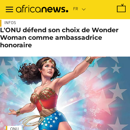
Passer
au
contenu
principal
INFOS
L'ONU défend son choix de Wonder
Woman comme ambassadrice
honoraire
ONU