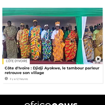
CÔTE D'IVOIRE
01:58
Côte d'Ivoire : Djidji Ayokwe, le tambour parleur
retrouve son village
Il y a 12 heures