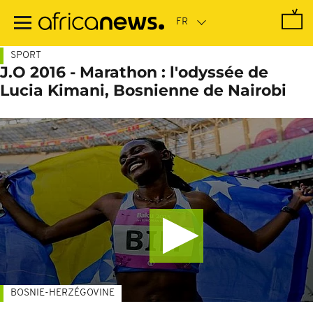
Passer
au
contenu
principal
SPORT
J.O 2016 - Marathon : l'odyssée de
Lucia Kimani, Bosnienne de Nairobi
BOSNIE-HERZÉGOVINE