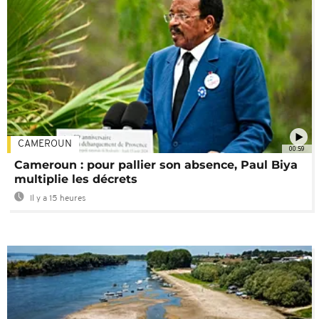
CAMEROUN
00:59
Cameroun : pour pallier son absence, Paul Biya
multiplie les décrets
Il y a 15 heures