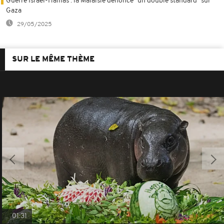
Guerre Israël-Hamas : la Malaisie dénonce "un double standard" sur
Gaza
29/05/2025
SUR LE MÊME THÈME
01:31