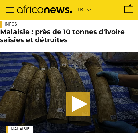
Passer
au
contenu
principal
INFOS
Malaisie : près de 10 tonnes d'ivoire
saisies et détruites
MALAISIE