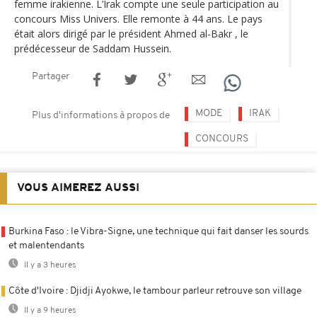
femme irakienne. L’Irak compte une seule participation au
concours Miss Univers. Elle remonte à 44 ans. Le pays
était alors dirigé par le président Ahmed al-Bakr , le
prédécesseur de Saddam Hussein.
Partager
MODE
IRAK
Plus d'informations à propos de
CONCOURS
VOUS AIMEREZ AUSSI
Burkina Faso : le Vibra-Signe, une technique qui fait danser les sourds
et malentendants
Il y a 3 heures
Côte d'Ivoire : Djidji Ayokwe, le tambour parleur retrouve son village
Il y a 9 heures