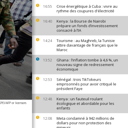
Crise énergétique à Cuba : vivre au
16:55
rythme des coupures d'électricité
Kenya : la Bourse de Nairobi
16:40
prépare un fonds d’investissement
consacré à l’IA
Tourisme : au Maghreb, la Tunisie
14:24
attire davantage de français que le
Maroc
Ghana : l’inflation tombe à 4,6 %, un
13:52
nouveau signe de redressement
économique
Sénégal : trois TikTokeurs
12:53
emprisonnés pour avoir critiqué le
président Faye
Kenya : un fauteuil roulant
12:48
EI/AFP or licensors
écologique et abordable pour les
enfants
Meta condamné à 942 millions de
12:08
dollars pour non protection des
mineurs