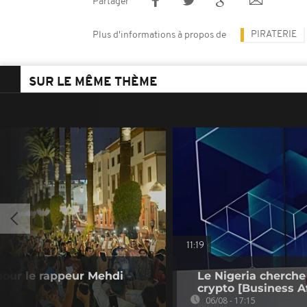
Partager
PIRATERIE
Plus d'informations à propos de
SUR LE MÊME THÈME
11:19
 pour le rappeur Mehdi
Le Nigeria cherche
crypto [Business Af
06/08 - 17:15