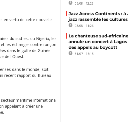
06/08 - 12:23
Jazz Across Continents : à 
jazz rassemble les cultures
s en vertu de cette nouvelle
03/08 - 11:26
La chanteuse sud-africaine
aires du sud-est du Nigeria, les
annule un concert à Lagos
 et les échanger contre rançon
des appels au boycott
ées dans le golfe de Guinée
31/07 - 15:15
ue de l'Ouest.
ensés dans le monde, soit
 un récent rapport du Bureau
secteur maritime international
ion appelant à créer une
ée.