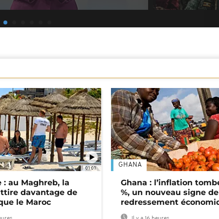
GHANA
01:01
 : au Maghreb, la
Ghana : l’inflation tomb
attire davantage de
%, un nouveau signe de
 que le Maroc
redressement économi
heures
Il y a 16 heures