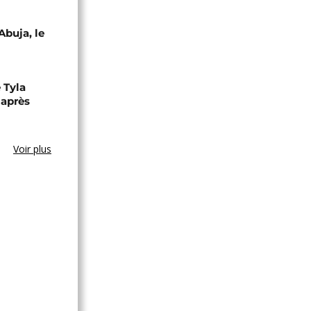
Abuja, le
 Tyla
 après
Voir plus