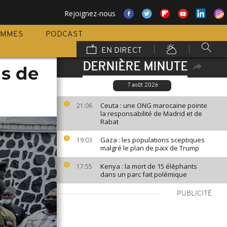
Rejoignez-nous
AMMES
PODCAST
EN DIRECT
DERNIÈRE MINUTE
ns de
7 août 2026
Ceuta : une ONG marocaine pointe
21:06
la responsabilité de Madrid et de
Rabat
Gaza : les populations sceptiques
19:03
malgré le plan de paix de Trump
Kenya : la mort de 15 éléphants
17:55
dans un parc fait polémique
PUBLICITÉ