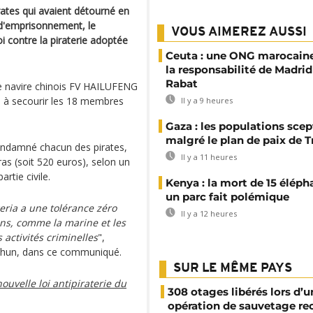
rates qui avaient détourné en
 d'emprisonnement, le
VOUS AIMEREZ AUSSI
 contre la piraterie adoptée
Ceuta : une ONG marocaine
la responsabilité de Madrid
Rabat
le navire chinois FV HAILUFENG
si à secourir les 18 membres
Il y a 9 heures
Gaza : les populations sce
malgré le plan de paix de 
ondamné chacun des pirates,
Il y a 11 heures
as (soit 520 euros), selon un
rtie civile.
Kenya : la mort de 15 éléph
un parc fait polémique
geria a une tolérance zéro
Il y a 12 heures
ions, comme la marine et les
 activités criminelles
",
Dahun, dans ce communiqué.
SUR LE MÊME PAYS
nouvelle loi antipiraterie du
308 otages libérés lors d’u
opération de sauvetage re