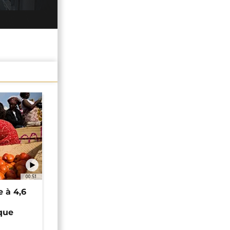
00:51
e à 4,6
que