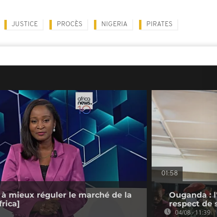
JUSTICE
PROCÈS
NIGERIA
PIRATES
01:58
 à mieux réguler le marché de la
Ouganda : l
rica]
respect de 
04/08 - 11:39