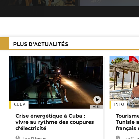
PLUS D'ACTUALITÉS
CUBA
INFO
01:54
Crise énergétique à Cuba :
Tourisme
vivre au rythme des coupures
Tunisie 
d'électricité
français
Il y a 13 heures
Il y a 15 