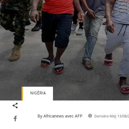
NIGÉRIA
Volume
90%
By Africanews
avec AFP
Dernière MAJ:
13/08/