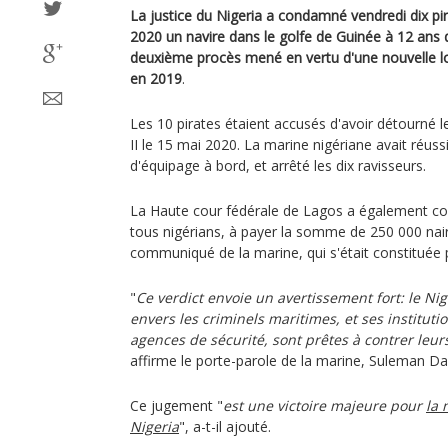
La justice du Nigeria a condamné vendredi dix pi
2020 un navire dans le golfe de Guinée à 12 ans
deuxième procès mené en vertu d'une nouvelle loi
en 2019
.
Les 10 pirates étaient accusés d'avoir détourné 
II le 15 mai 2020. La marine nigériane avait réus
d'équipage à bord, et arrêté les dix ravisseurs.
La Haute cour fédérale de Lagos a également c
tous nigérians, à payer la somme de 250 000 nair
communiqué de la marine, qui s'était constituée pa
"
Ce verdict envoie un avertissement fort: le Ni
envers les criminels maritimes, et ses institut
agences de sécurité, sont prêtes à contrer leurs
affirme le porte-parole de la marine, Suleman 
Ce jugement "
est une victoire majeure pour
la 
Nigeria
", a-t-il ajouté.