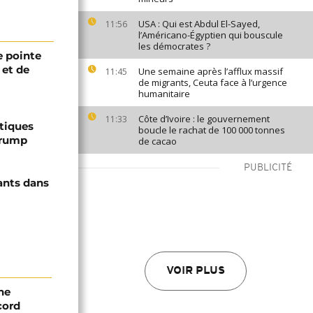
USA : Qui est Abdul El-Sayed,
11:56
l’Américano-Égyptien qui bouscule
les démocrates ?
 pointe
 et de
Une semaine après l’afflux massif
11:45
de migrants, Ceuta face à l’urgence
humanitaire
Côte d’Ivoire : le gouvernement
11:33
ptiques
boucle le rachat de 100 000 tonnes
Trump
de cacao
PUBLICITÉ
ants dans
VOIR PLUS
ne
cord