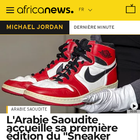
Passer
au
contenu
principal
MICHAEL JORDAN
DERNIÈRE MINUTE
ARABIE SAOUDITE
08:08
L'Arabie Saoudite
accueille sa première
édition du "Sneaker