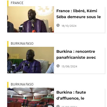
FRANCE
France : libéré, Kémi
Séba demeure sous le
coup d'une enquête
18/10/2024
BURKINA FASO
Burkina : rencontre
panafricaniste avec
Kemi Seba, un rendez-
13/08/2024
vous reporté
BURKINA FASO
Burkina : faute
d'affluence, le
meeting de Kemi Seba