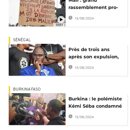
Mali : grand
rassemblement pro-
Russie et contre la
13/08/2024
CEDEAO
01:03
SÉNÉGAL
Près de trois ans
après son expulsion,
Kemi Seba de retour
13/08/2024
au Sénégal
BURKINA FASO
Burkina : le polémiste
Kémi Séba condamné
pour "outrage" au
13/08/2024
président