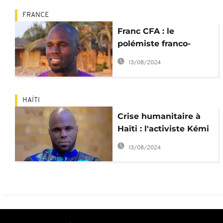
FRANCE
Franc CFA : le
polémiste franco-
béninois Kémi Séba
13/08/2024
interpellé au Burkina
Faso
HAÏTI
Crise humanitaire à
Haïti : l'activiste Kémi
Séba aux côtés des
13/08/2024
sinistrés