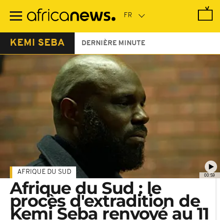
Passer
au
contenu
principal
KEMI SEBA
DERNIÈRE MINUTE
AFRIQUE DU SUD
00:59
Afrique du Sud : le
procès d'extradition de
Kemi Seba renvoyé au 11