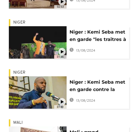
13/08/2024
finalement annulé
02:53
NIGER
Niger : Kemi Seba met
en garde "les traîtres à
la solde de
13/08/2024
l'impérialisme"
01:48
NIGER
Niger : Kemi Seba met
en garde contre la
France et la CEDEAO
13/08/2024
01:40
MALI