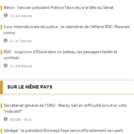
Bénin : l'ancien président Patrice Talon élu à la tête du Sénat
Il y a 6 heures
Cour Internationale de justice : le calendrier de l'affaire RDC-Rwanda
connu
Il y a 7 heures
RDC : suspicion d'Ebola dans un bateau, les passagers testés et
confinés
Il y a 8 heures
SUR LE MÊME PAYS
Secrétariat général de l'ONU : Macky Sall en difficulté lors d'un vote
"indicatif"
03/08 - 15:14
Sénégal : le président Diomaye Faye lance officiellement son parti