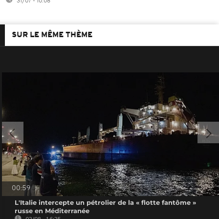
31/07 - 10:08
SUR LE MÊME THÈME
00:59
L'Italie intercepte un pétrolier de la « flotte fantôme »
russe en Méditerranée