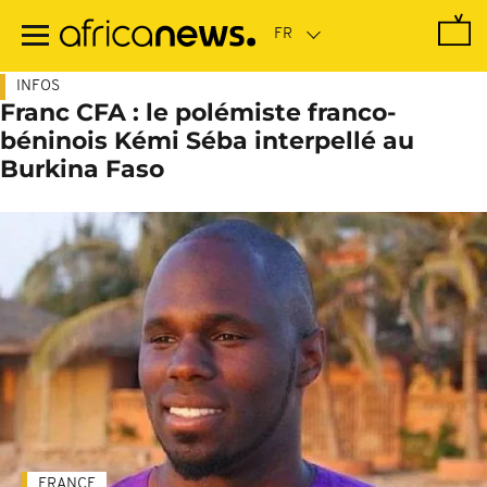
Passer
au
contenu
principal
INFOS
Franc CFA : le polémiste franco-
béninois Kémi Séba interpellé au
Burkina Faso
FRANCE