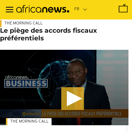
Passer
au
contenu
principal
THE MORNING CALL
Le piège des accords fiscaux
préférentiels
THE MORNING CALL