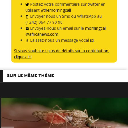
Postez votre commentaire sur twitter en
utilisant
#themorningcall
Envoyer nous un Sms ou WhatsApp au
(+242) 064 77 90 90
Envoyez-nous un email sur le
morningcall
@africanews.com
Laissez-nous un message vocal
ici
Si vous souhaitez plus de détails sur la contribution,
cliquez ici
SUR LE MÊME THÈME