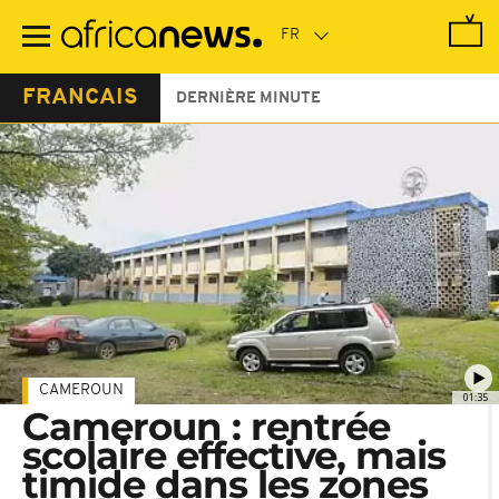
Passer
au
contenu
principal
FRANCAIS
DERNIÈRE MINUTE
CAMEROUN
01:35
Cameroun : rentrée
scolaire effective, mais
timide dans les zones