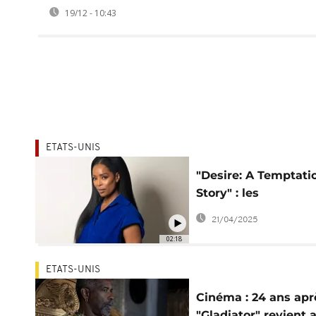
19/12 - 10:43
ETATS-UNIS
"Desire: A Temptati
Story" : les
reconnaissances de
21/04/2025
Tasha Smith à Lifet
02:18
ETATS-UNIS
Cinéma : 24 ans apr
"Gladiator" revient 