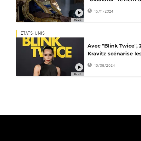
Denzel Washington
15/11/2024
02:20
ETATS-UNIS
Avec "Blink Twice", 
Kravitz scénarise le
horreurs d'Epstein
13/08/2024
02:20