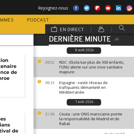
Rejoignez-nous
AMMES
PODCAST
EN DIRECT
DERNIÈRE MINUTE
8 août 2026
tion
RDC : Ebola tue plus de 300 enfants,
09:52
tenaire
l'ONU alerte sur une crise sanitaire
majeure
ance de
nroe
Espagne : vaste réseau de
08:33
trafiquants démantelé en
Méditerranée
7 août 2026
Ceuta : une ONG marocaine pointe
21:06
des
la responsabilité de Madrid et de
Rabat
rians
stival de