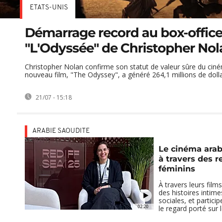
ETATS-UNIS
Démarrage record au box-office
"L'Odyssée" de Christopher Nol
Christopher Nolan confirme son statut de valeur sûre du cin
nouveau film, "The Odyssey", a généré 264,1 millions de dollar
21/07 - 15:18
ARABIE SAOUDITE
Le cinéma arab
à travers des r
féminins
À travers leurs films
des histoires intimes
sociales, et partici
02:20
le regard porté sur 