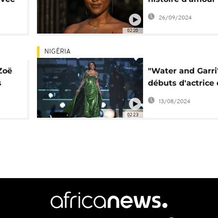
fond de quête
26/09/2024
existentielle
02:20
NIGÉRIA
Zoë
"Water and Garri"
s
débuts d'actrice 
chanteuse Tiwa 
13/08/2024
02:23