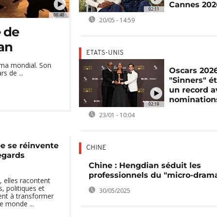
Cannes 202
02:11
00:40
20/05 - 14:59
 de
an
ETATS-UNIS
éma mondial. Son
Oscars 2026
s de ...
"Sinners" ét
un record a
nomination
02:19
23/01 - 10:04
e se réinvente
CHINE
egards
Chine : Hengdian séduit les
professionnels du "micro-dram
, elles racontent
, politiques et
30/05/2025
pent à transformer
le monde ...