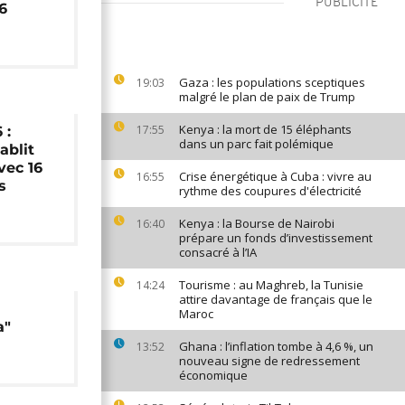
PUBLICITÉ
6
Gaza : les populations sceptiques
19:03
malgré le plan de paix de Trump
Kenya : la mort de 15 éléphants
17:55
 :
dans un parc fait polémique
ablit
vec 16
Crise énergétique à Cuba : vivre au
16:55
s
rythme des coupures d'électricité
Kenya : la Bourse de Nairobi
16:40
prépare un fonds d’investissement
consacré à l’IA
Tourisme : au Maghreb, la Tunisie
14:24
attire davantage de français que le
Maroc
a"
Ghana : l’inflation tombe à 4,6 %, un
13:52
nouveau signe de redressement
économique