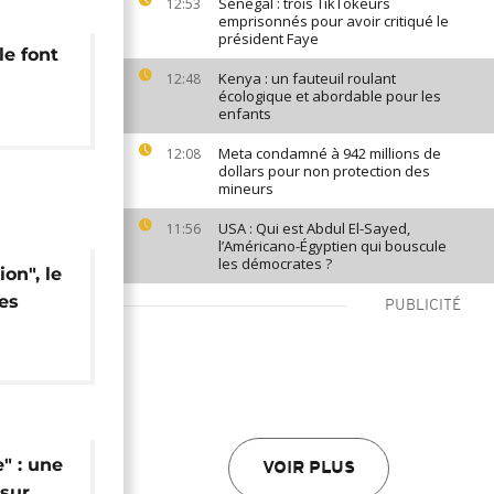
Sénégal : trois TikTokeurs
12:53
emprisonnés pour avoir critiqué le
président Faye
le font
Kenya : un fauteuil roulant
12:48
écologique et abordable pour les
enfants
Meta condamné à 942 millions de
12:08
dollars pour non protection des
mineurs
USA : Qui est Abdul El-Sayed,
11:56
l’Américano-Égyptien qui bouscule
les démocrates ?
ion", le
es
PUBLICITÉ
" : une
VOIR PLUS
 sur