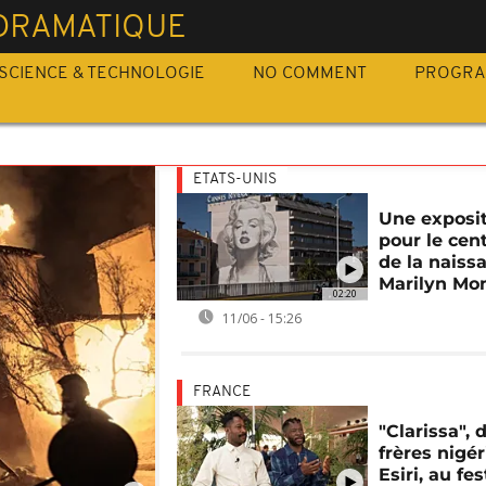
 DRAMATIQUE
SCIENCE & TECHNOLOGIE
NO COMMENT
PROGR
ETATS-UNIS
Une exposi
pour le cen
de la naiss
Marilyn Mo
02:20
11/06 - 15:26
FRANCE
"Clarissa", 
frères nigé
Esiri, au fe