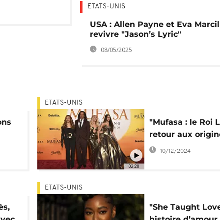
ETATS-UNIS
USA : Allen Payne et Eva Marcil
revivre "Jason’s Lyric"
08/05/2025
ETATS-UNIS
ons
"Mufasa : le Roi L
retour aux origin
10/12/2024
ime
02:20
ETATS-UNIS
ès,
"She Taught Love
avec
histoire d’amour