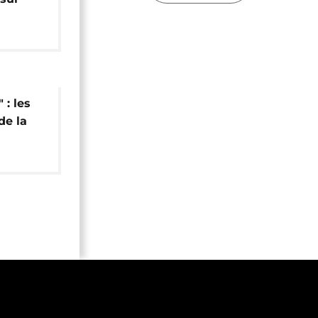
 : les
de la
Savage