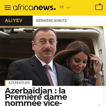
Passer
au
contenu
principal
ALIYEV
DERNIÈRE MINUTE
AZERBAÏDJAN
Azerbaïdjan : la
Première dame
nommée vice-