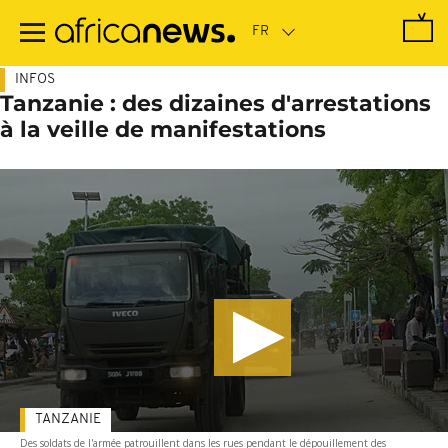
Passer
au
contenu
principal
INFOS
Tanzanie : des dizaines d'arrestations
à la veille de manifestations
TANZANIE
Des soldats de l'armée patrouillent dans les rues pendant le dépouillement des