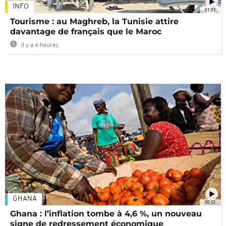
INFO
01:01
Tourisme : au Maghreb, la Tunisie attire
davantage de français que le Maroc
Il y a 4 heures
GHANA
00:51
Ghana : l’inflation tombe à 4,6 %, un nouveau
signe de redressement économique