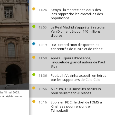
Kenya : la montée des eaux des
14:26
lacs rapproche les crocodiles des
populations
Le Real Madrid s’apprête à recruter
13:55
Yan Diomandé pour 140 millions
d’euros
RDC : interdiction d’exporter les
12:19
concentrés de cuivre et de cobalt
Après 58 jours d'absence,
11:50
l'inquiétude grandit autour de Paul
Biya
Football : Vozinha accueilli en héros
11:36
par les supporters de Colo-Colo
À Ceuta, 1 100 mineurs accueillis
10:56
nche 18 mai 2025.
-
pour seulement 90 places
. All rights reserved
Ebola en RDC : le chef de l'OMS à
10:16
Kinshasa pour rencontrer
Tshisekedi