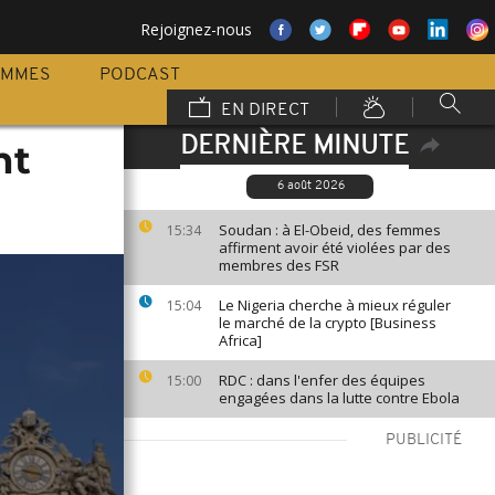
Rejoignez-nous
AMMES
PODCAST
EN DIRECT
DERNIÈRE MINUTE
nt
6 août 2026
Soudan : à El-Obeid, des femmes
15:34
affirment avoir été violées par des
membres des FSR
Le Nigeria cherche à mieux réguler
15:04
le marché de la crypto [Business
Africa]
RDC : dans l'enfer des équipes
15:00
engagées dans la lutte contre Ebola
PUBLICITÉ