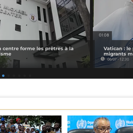
01:08
 centre forme les prêtres à la
Vatican : 
cisme
migrants m
06/07 - 12:30