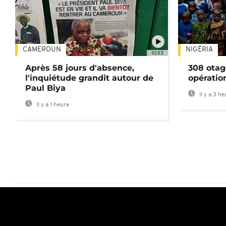
CAMEROUN
NIGÉRIA
02:03
Après 58 jours d'absence,
308 otag
l'inquiétude grandit autour de
opératio
Paul Biya
Il y a 3 h
Il y a 1 heure