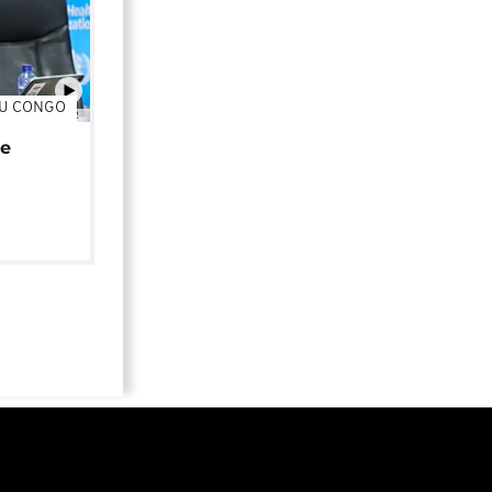
DU CONGO
01:02
de