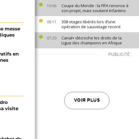
Coupe du Monde : la FIFA renonce à
10:06
son projet, mais soutient Infantino
308 otages libérés lors d’une
08:11
opération de sauvetage record
une messe
oliques
Canal+ décroche les droits de la
07:20
Ligue des champions en Afrique
ratifs en
PUBLICITÉ
unes
VOIR PLUS
edro
a visite
pêcher de