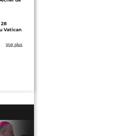
 28
u Vatican
Voir plus