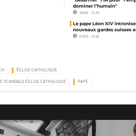
dominer l’humain"
30/06 - 15:10
Le pape Léon XIV intronise
nouveaux gardes suisses a
07/05 - 13:42
XIV
ÉGLISE CATHOLIQUE
E SCANDALE ÉGLISE CATHOLIQUE
PAPE