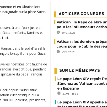
Myanmar et en Ukraine lors
 inaugurale sur la place Saint-
ARTICLES CONNEXES
Vatican : le Pape célèbre 
pour les influenceurs cath
tissent à une "paix juste et
e Gaza - enfants, familles et
30/07/2025
il dit.
Vatican : les derniers prépa
cours pour le Jubilé des je
 Hamas dans le sud d'Israël le
29/07/2025
çois lorsqu'il prie pour Gaza.
elles hostilités ont fauché de
rançois avait dit que, pendant
SUR LE MÊME PAYS
 spirituelle du pape François
Le pape Léon XIV reçoit P
Sánchez au Vatican avant s
en Espagne
aeli depuis l'autel situé
27/05 - 15:32
bration eucharistique qui a
 200 000 pèlerins, présidents,
Le pape Léon XIV appelle à
"désarmer" l’IA pour "l’em