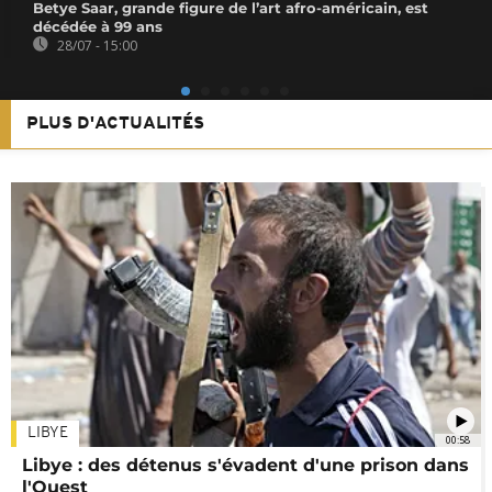
Betye Saar, grande figure de l’art afro-américain, est
décédée à 99 ans
28/07 - 15:00
PLUS D'ACTUALITÉS
LIBYE
00:58
Libye : des détenus s'évadent d'une prison dans
l'Ouest