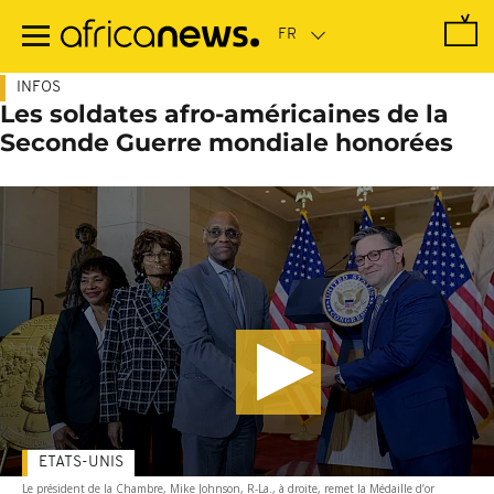
Passer
au
contenu
principal
INFOS
Les soldates afro-américaines de la
Seconde Guerre mondiale honorées
ETATS-UNIS
Le président de la Chambre, Mike Johnson, R-La., à droite, remet la Médaille d’or