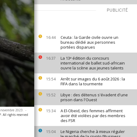
PUBLICITÉ
Ceuta : la Garde civile ouvre un
16:44
bureau dédié aux personnes
portées disparues
La 13ᵉ édition du concours
16:37
international de ballet sud-africain
ouvre la scène aux jeunes talents
Arrêt sur images du 6 août 2026 : la
15:54
FIFA dans la tourmente
Libye : des détenus s'évadent d'une
15:52
prison dans l'Ouest
19 novembre 2023.
-
A El-Obeid, des femmes affirment
15:34
 All rights reserved
avoir été violées par des membres
des FSR
Le Nigeria cherche à mieux réguler
15:04
le marché de la crypto [Business