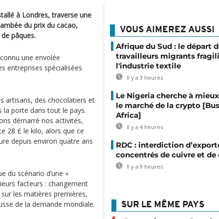
tallé à Londres, traverse une
 flambée du prix du cacao,
VOUS AIMEREZ AUSSI
e de pâques.
Afrique du Sud : le départ 
travailleurs migrants fragil
a connu une envolée
l'industrie textile
s entreprises spécialisées
Il y a 3 heures
Le Nigeria cherche à mieux
es artisans, des chocolatiers et
le marché de la crypto [Bu
 la porte dans tout le pays.
Africa]
vons démarré nos activités,
Il y a 4 heures
ûte 28 £ le kilo, alors que ce
re depuis environ quatre ans
RDC : interdiction d’export
concentrés de cuivre et de
Il y a 9 heures
ue du scénario d’une «
sieurs facteurs : changement
 sur les matières premières,
hausse de la demande mondiale.
SUR LE MÊME PAYS