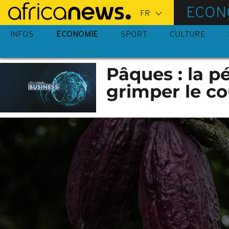
Passer
ECON
au
contenu
INFOS
ECONOMIE
SPORT
CULTURE
principal
Pâques : la p
grimper le co