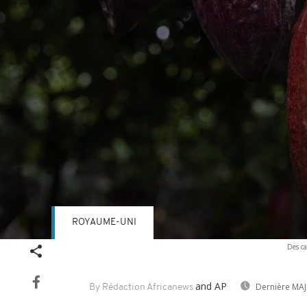
ROYAUME-UNI
Volume
Des ca
90%
and AP
Dernière MAJ
By Rédaction Africanews