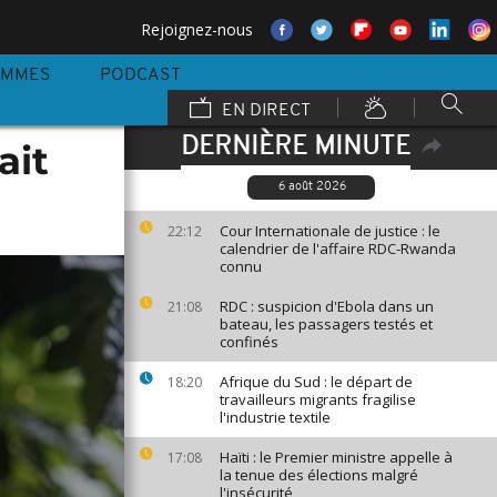
Rejoignez-nous
AMMES
PODCAST
EN DIRECT
DERNIÈRE MINUTE
ait
6 août 2026
Cour Internationale de justice : le
22:12
calendrier de l'affaire RDC-Rwanda
connu
RDC : suspicion d'Ebola dans un
21:08
bateau, les passagers testés et
confinés
Afrique du Sud : le départ de
18:20
travailleurs migrants fragilise
l'industrie textile
Haïti : le Premier ministre appelle à
17:08
la tenue des élections malgré
l'insécurité