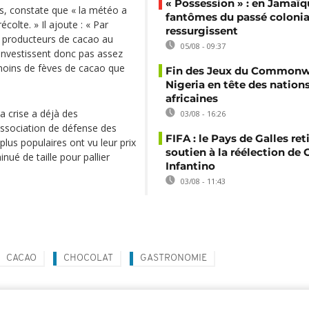
« Possession » : en Jamaïqu
as, constate que « la météo a
fantômes du passé colonia
colte. » Il ajoute : « Par
ressurgissent
s producteurs de cacao au
05/08 - 09:37
'investissent donc pas assez
 moins de fèves de cacao que
Fin des Jeux du Commonwe
Nigeria en tête des nation
africaines
a crise a déjà des
03/08 - 16:26
’association de défense des
FIFA : le Pays de Galles ret
us populaires ont vu leur prix
soutien à la réélection de 
nué de taille pour pallier
Infantino
03/08 - 11:43
CACAO
CHOCOLAT
GASTRONOMIE