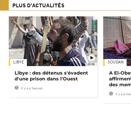
PLUS D'ACTUALITÉS
LIBYE
SOUDAN
00:58
Libye : des détenus s'évadent
A El-Obe
d'une prison dans l'Ouest
affirment
des mem
Il y a 6 heures
Il y a 6 h