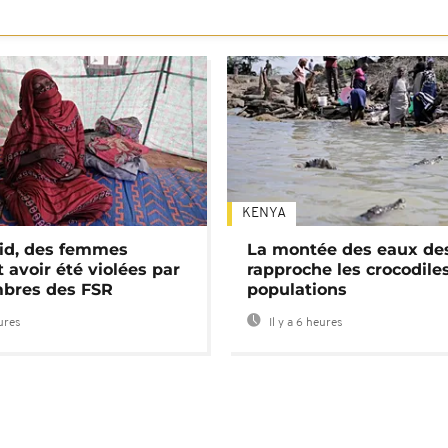
KENYA
id, des femmes
La montée des eaux des
 avoir été violées par
rapproche les crocodile
bres des FSR
populations
eures
Il y a 6 heures