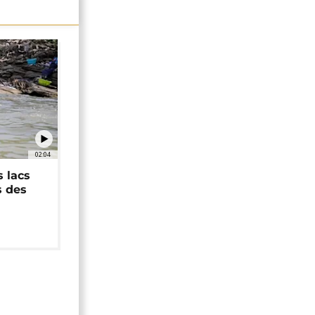
02:04
 lacs
s des