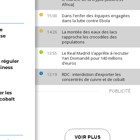
Africa]
Dans l'enfer des équipes engagées
15:00
dans la lutte contre Ebola
de
La montée des eaux des lacs
14:26
ise
rapproche les crocodiles des
populations
Le Real Madrid s’apprête à recruter
13:55
Yan Diomandé pour 140 millions
 réguler
d’euros
siness
RDC : interdiction d’exporter les
12:19
concentrés de cuivre et de cobalt
PUBLICITÉ
er les
 cobalt
VOIR PLUS