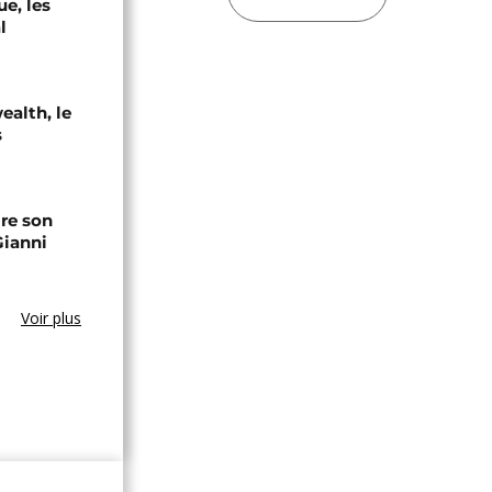
e, les
l
alth, le
s
ire son
Gianni
Voir plus