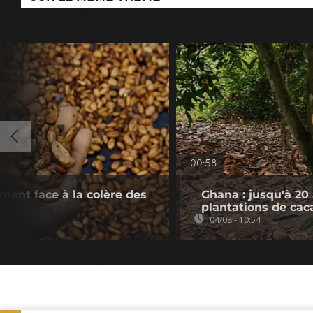
00:58
ement face à la colère des
Ghana : jusqu'à 20
plantations de cac
04/08 - 10:54