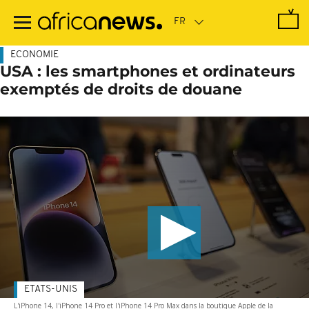
Passer
au
contenu
principal
ECONOMIE
USA : les smartphones et ordinateurs
exemptés de droits de douane
ETATS-UNIS
L'iPhone 14, l'iPhone 14 Pro et l'iPhone 14 Pro Max dans la boutique Apple de la