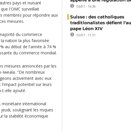
autres pays et nuisant
06/07 - 16:38
que l'OMC surveillait
pays membres pour répondre aux
Suisse : des catholiques
 ces mesures.
traditionalistes défient l'a
pape Léon XIV
 majorité du commerce
02/07 - 11:31
la nation la plus favorisée
 % au début de l'année à 74 %
roissante du commerce mondial.
 les mesures annoncées par les
jo-Iweala. "De nombreux
geons activement avec eux
l'impact potentiel sur leurs
t-elle ajouté.
s monétaire international
 jeudi, soulignant les risques
ur la stabilité économique