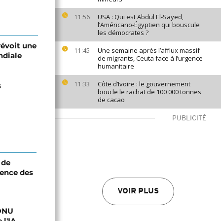
USA : Qui est Abdul El-Sayed,
11:56
l’Américano-Égyptien qui bouscule
les démocrates ?
révoit une
Une semaine après l’afflux massif
11:45
ndiale
de migrants, Ceuta face à l’urgence
humanitaire
Côte d’Ivoire : le gouvernement
11:33
s
boucle le rachat de 100 000 tonnes
de cacao
PUBLICITÉ
 de
ence des
VOIR PLUS
'ONU
 l'IA