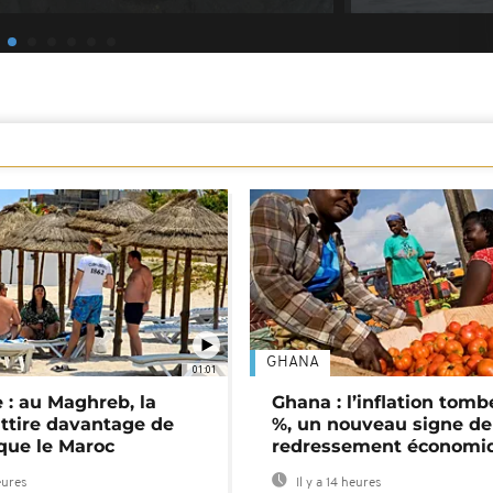
GHANA
01:01
 : au Maghreb, la
Ghana : l’inflation tomb
attire davantage de
%, un nouveau signe de
 que le Maroc
redressement économi
eures
Il y a 14 heures