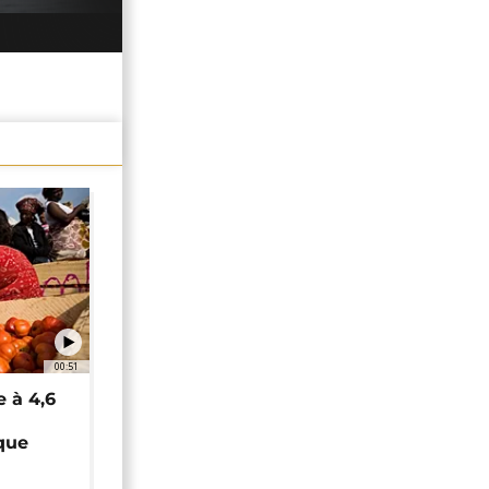
00:51
e à 4,6
que