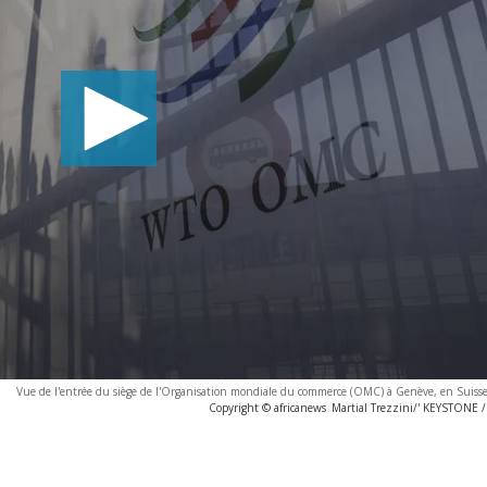
Vue de l'entrée du siège de l'Organisation mondiale du commerce (OMC) à Genève, en Suisse,
Copyright © africanews
Martial Trezzini/' KEYSTONE