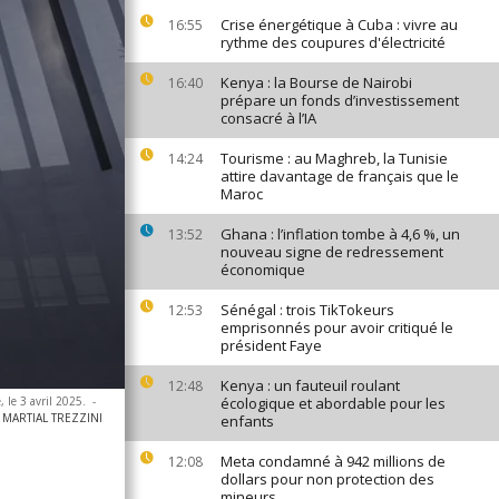
Crise énergétique à Cuba : vivre au
16:55
rythme des coupures d'électricité
Kenya : la Bourse de Nairobi
16:40
prépare un fonds d’investissement
consacré à l’IA
Tourisme : au Maghreb, la Tunisie
14:24
attire davantage de français que le
Maroc
Ghana : l’inflation tombe à 4,6 %, un
13:52
nouveau signe de redressement
économique
Sénégal : trois TikTokeurs
12:53
emprisonnés pour avoir critiqué le
président Faye
Kenya : un fauteuil roulant
12:48
 le 3 avril 2025.
-
écologique et abordable pour les
 / MARTIAL TREZZINI
enfants
Meta condamné à 942 millions de
12:08
dollars pour non protection des
mineurs