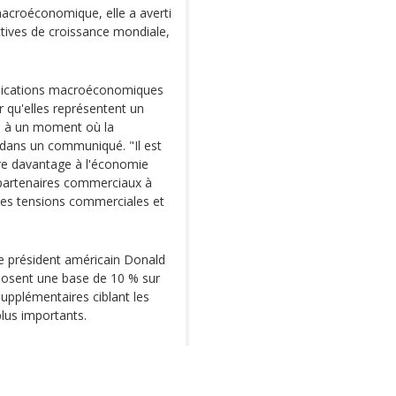
macroéconomique, elle a averti
tives de croissance mondiale,
plications macroéconomiques
r qu'elles représentent un
es à un moment où la
 dans un communiqué. "Il est
ire davantage à l'économie
 partenaires commerciaux à
 les tensions commerciales et
e président américain Donald
posent une base de 10 % sur
upplémentaires ciblant les
plus importants.