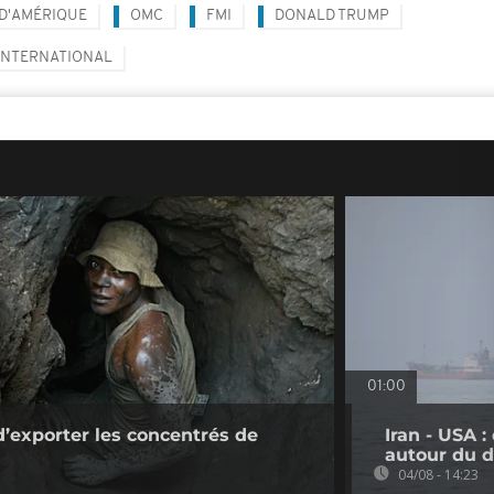
 D'AMÉRIQUE
OMC
FMI
DONALD TRUMP
INTERNATIONAL
01:00
d’exporter les concentrés de
Iran - USA 
autour du d
04/08 - 14:23