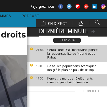
Rejoignez-nous
AMMES
PODCAST
EN DIRECT
DERNIÈRE MINUTE
 droits
7 août 2026
Ceuta : une ONG marocaine pointe
21:06
la responsabilité de Madrid et de
Rabat
Gaza : les populations sceptiques
19:03
malgré le plan de paix de Trump
Kenya : la mort de 15 éléphants
17:55
dans un parc fait polémique
PUBLICITÉ