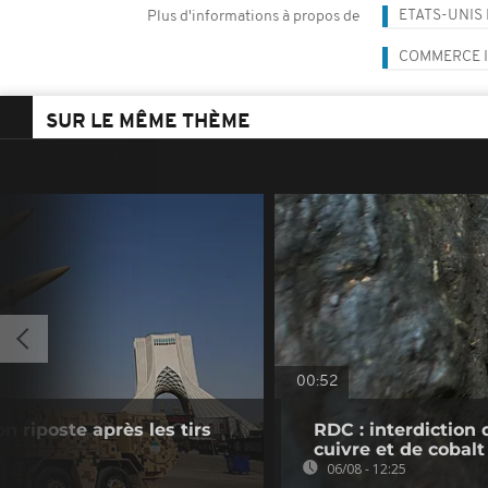
ETATS-UNIS
Plus d'informations à propos de
COMMERCE 
SUR LE MÊME THÈME
00:52
n riposte après les tirs
RDC : interdiction 
cuivre et de cobalt
06/08 - 12:25