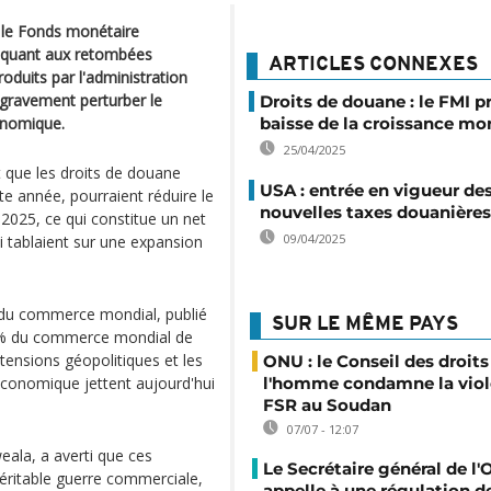
le Fonds monétaire
s quant aux retombées
ARTICLES CONNEXES
duits par l'administration
 gravement perturber le
Droits de douane : le FMI p
onomique.
baisse de la croissance mo
25/04/2025
t que les droits de douane
USA : entrée en vigueur de
te année, pourraient réduire le
nouvelles taxes douanières
025, ce qui constitue un net
09/04/2025
ui tablaient sur une expansion
s du commerce mondial, publié
SUR LE MÊME PAYS
3 % du commerce mondial de
tensions géopolitiques et les
ONU : le Conseil des droits
 économique jettent aujourd'hui
l'homme condamne la viol
FSR au Soudan
07/07 - 12:07
eala, a averti que ces
Le Secrétaire général de l
éritable guerre commerciale,
appelle à une régulation de