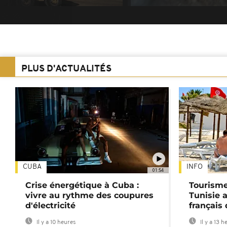
PLUS D'ACTUALITÉS
CUBA
INFO
01:54
Crise énergétique à Cuba :
Tourisme
vivre au rythme des coupures
Tunisie 
d'électricité
français
Il y a 10 heures
Il y a 13 h