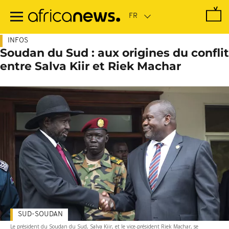
Passer
au
contenu
principal
INFOS
Soudan du Sud : aux origines du conflit
entre Salva Kiir et Riek Machar
SUD-SOUDAN
Le président du Soudan du Sud, Salva Kiir, et le vice-président Riek Machar, se