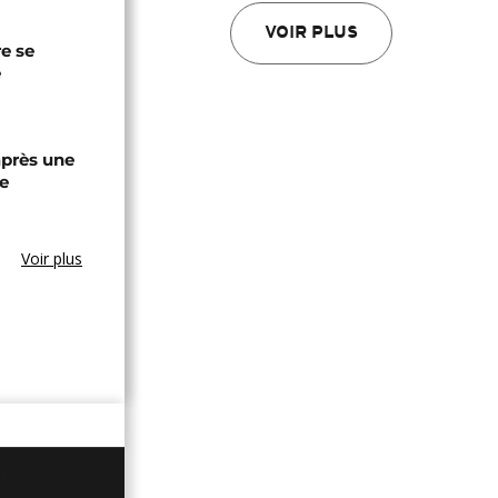
VOIR PLUS
re se
e
après une
e
Voir plus