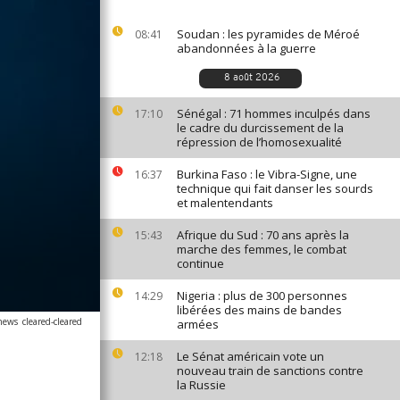
Soudan : les pyramides de Méroé
08:41
abandonnées à la guerre
8 août 2026
Sénégal : 71 hommes inculpés dans
17:10
le cadre du durcissement de la
répression de l’homosexualité
Burkina Faso : le Vibra-Signe, une
16:37
technique qui fait danser les sourds
et malentendants
Afrique du Sud : 70 ans après la
15:43
marche des femmes, le combat
continue
Nigeria : plus de 300 personnes
14:29
libérées des mains de bandes
anews
cleared
-
cleared
armées
Le Sénat américain vote un
12:18
nouveau train de sanctions contre
la Russie