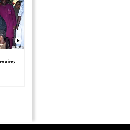
02:08
 mains