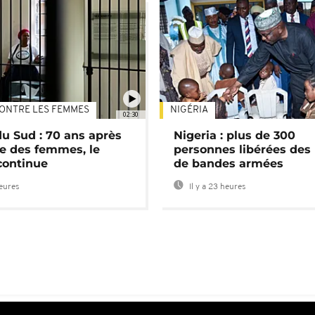
ONTRE LES FEMMES
NIGÉRIA
02:30
du Sud : 70 ans après
Nigeria : plus de 300
e des femmes, le
personnes libérées des
continue
de bandes armées
heures
Il y a 23 heures