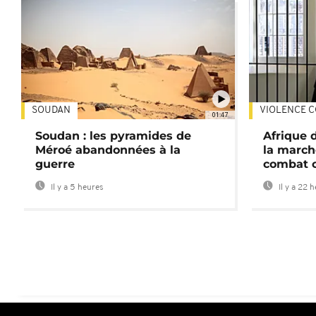
SOUDAN
VIOLENCE C
01:47
Soudan : les pyramides de
Afrique 
Méroé abandonnées à la
la march
guerre
combat 
Il y a 5 heures
Il y a 22 