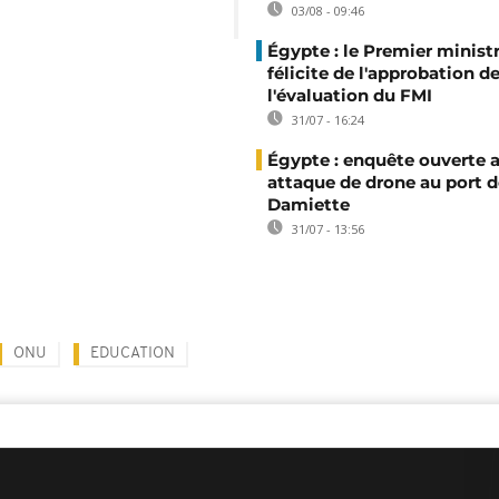
03/08 - 09:46
Égypte : le Premier minist
félicite de l'approbation d
l'évaluation du FMI
31/07 - 16:24
Égypte : enquête ouverte 
attaque de drone au port d
Damiette
31/07 - 13:56
ONU
EDUCATION