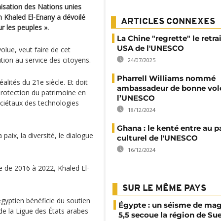
nisation des Nations unies
ien Khaled El-Enany a dévoilé
ARTICLES CONNEXES
 les peuples ».
La Chine "regrette" le retra
USA de l'UNESCO
olue, veut faire de cet
tion au service des citoyens.
24/07/2025
Pharrell Williams nommé
lités du 21e siècle. Et doit
ambassadeur de bonne vol
 protection du patrimoine en
l’UNESCO
ociétaux des technologies
18/12/2024
Ghana : le kenté entre au 
paix, la diversité, le dialogue
culturel de l'UNESCO
16/12/2024
e de 2016 à 2022, Khaled El-
SUR LE MÊME PAYS
gyptien bénéficie du soutien
Égypte : un séisme de ma
 de la Ligue des États arabes
5,5 secoue la région de Su