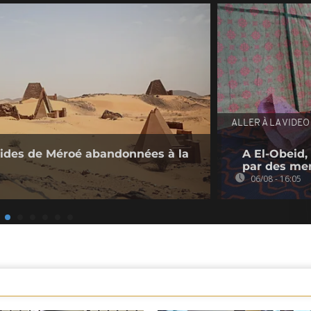
ALLER À LA VIDEO
mides de Méroé abandonnées à la
A El-Obeid,
par des me
06/08 - 16:05