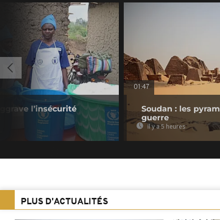
01:47
ggrave l’insécurité
Soudan : les pyra
guerre
Il y a 5 heures
PLUS D'ACTUALITÉS