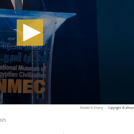
Khaled El-Enany
-
Copyright © afric
025