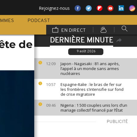
Rejoignez-nous
AMMES
PODCAST
EN DIRECT
DERNIÈRE MINUTE
ête de
9 août 2026
Japon - Nagasaki : 81 ans après,
12:09
l’appel à un monde sans armes
nucléaires
Espagne-Italie : le bras de fer sur
10:57
les frontières s’intensifie sur fond
de crise migratoire
Nigeria : 1 500 couples unis lors d’un
09:46
mariage collectif financé par l’État
PUBLICITÉ