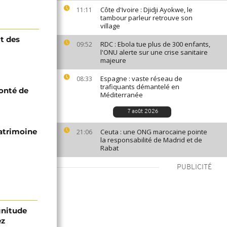
Côte d'Ivoire : Djidji Ayokwe, le
11:11
tambour parleur retrouve son
village
it des
RDC : Ebola tue plus de 300 enfants,
09:52
l'ONU alerte sur une crise sanitaire
majeure
Espagne : vaste réseau de
08:33
trafiquants démantelé en
onté de
Méditerranée
7 août 2026
patrimoine
Ceuta : une ONG marocaine pointe
21:06
la responsabilité de Madrid et de
Rabat
PUBLICITÉ
gnitude
ez