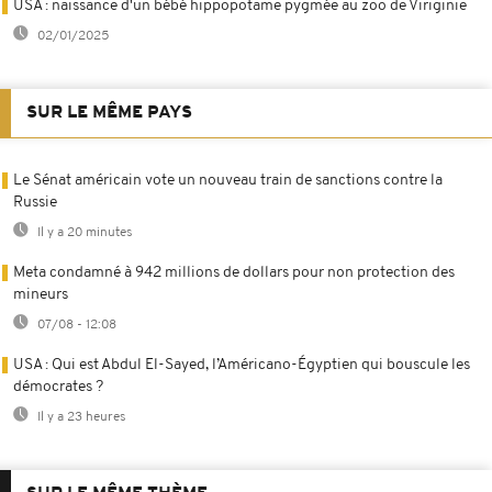
USA : naissance d'un bébé hippopotame pygmée au zoo de Viriginie
02/01/2025
SUR LE MÊME PAYS
Le Sénat américain vote un nouveau train de sanctions contre la
Russie
Il y a 20 minutes
Meta condamné à 942 millions de dollars pour non protection des
mineurs
07/08 - 12:08
USA : Qui est Abdul El-Sayed, l’Américano-Égyptien qui bouscule les
démocrates ?
Il y a 23 heures