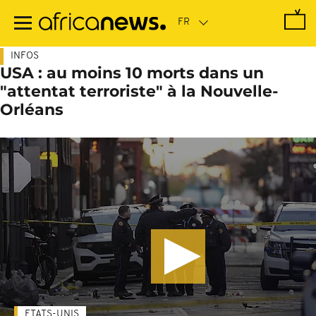
Passer
au
contenu
principal
INFOS
USA : au moins 10 morts dans un
"attentat terroriste" à la Nouvelle-
Orléans
ETATS-UNIS