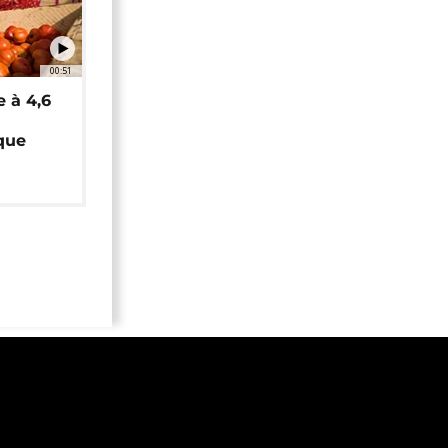
00:51
e à 4,6
que