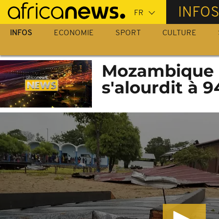
Passer
INFO
au
contenu
INFOS
ECONOMIE
SPORT
CULTURE
principal
Mozambique :
s'alourdit à 