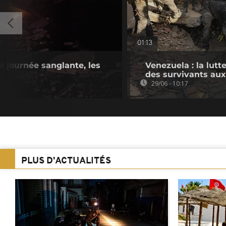
01:13
e journée sanglante, les
Venezuela : la lutt
des survivants au
29/06 - 10:17
PLUS D'ACTUALITÉS