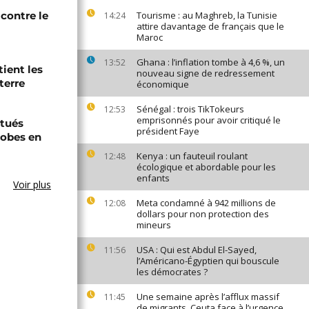
contre le
Tourisme : au Maghreb, la Tunisie
14:24
attire davantage de français que le
Maroc
Ghana : l’inflation tombe à 4,6 %, un
13:52
tient les
nouveau signe de redressement
terre
économique
Sénégal : trois TikTokeurs
12:53
emprisonnés pour avoir critiqué le
tués
président Faye
hobes en
Kenya : un fauteuil roulant
12:48
écologique et abordable pour les
enfants
Voir plus
Meta condamné à 942 millions de
12:08
dollars pour non protection des
mineurs
USA : Qui est Abdul El-Sayed,
11:56
l’Américano-Égyptien qui bouscule
les démocrates ?
Une semaine après l’afflux massif
11:45
de migrants, Ceuta face à l’urgence