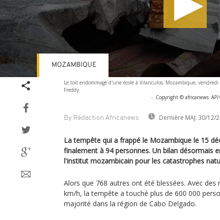
MOZAMBIQUE
Volume
Le toit endommagé d'une école à Vilanculos, Mozambique, vendredi 2
90%
Freddy.
-
Copyright © africanews
AP/
Dernière MAJ:
30/12/2
By Rédaction Africanews
La tempête qui a frappé le Mozambique le 15 déc
finalement à 94 personnes. Un bilan désormais e
l'institut mozambicain pour les catastrophes natur
Alors que 768 autres ont été blessées. Avec des 
km/h, la tempête a touché plus de 600 000 person
majorité dans la région de Cabo Delgado.