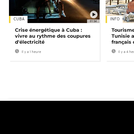
CUBA
INFO
01:54
Crise énergétique à Cuba :
Tourisme
vivre au rythme des coupures
Tunisie 
d'électricité
français
Il y a 1 heure
Il y a 4 h