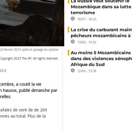
La Russie veut soutenir le
Mozambique dans sa lutte 
terrorisme
10/07 - 10:25
La crise du carburant main
pêcheurs mozambicains à 
15/06 - 16:32
4 février 2023 après le passage du cyclone
Au moins 5 Mozambicains 
dans des violences xénop
Copyright 2023 The AP. All rights reserved.
Afrique du Sud
024
12/06 - 15:18
embre, a couté la vie
n hausse, publié dimanche par
elles.
rafales de vent de de 260
nes au total. Plus de la