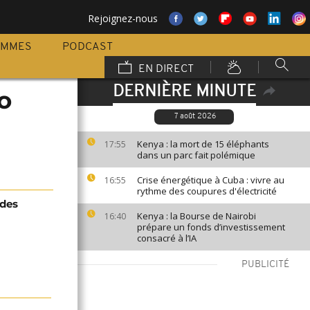
Rejoignez-nous
AMMES
PODCAST
EN DIRECT
DERNIÈRE MINUTE
o
7 août 2026
Kenya : la mort de 15 éléphants
17:55
dans un parc fait polémique
Crise énergétique à Cuba : vivre au
16:55
rythme des coupures d'électricité
 des
Kenya : la Bourse de Nairobi
16:40
prépare un fonds d’investissement
consacré à l’IA
PUBLICITÉ