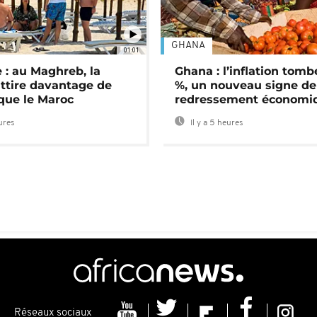
GHANA
01:01
 : au Maghreb, la
Ghana : l’inflation tomb
attire davantage de
%, un nouveau signe de
 que le Maroc
redressement économi
eures
Il y a 5 heures
Réseaux sociaux