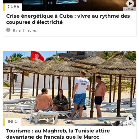
CUBA
01:54
Crise énergétique à Cuba : vivre au rythme des
coupures d'électricité
Il y a 17 heures
INFO
01:01
Tourisme : au Maghreb, la Tunisie attire
davantage de français que le Maroc