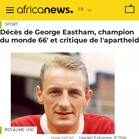
Passer
au
contenu
principal
SPORT
Décès de George Eastham, champion
du monde 66' et critique de l'apartheid
ROYAUME-UNI
George Eastham
-
Copyright © africanews
AP Photo