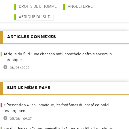
DROITS DE L'HOMME
ANGLETERRE
AFRIQUE DU SUD
ARTICLES CONNEXES
Afrique du Sud : une chanson anti-apartheid défraie encore la
chronique
28/03/2025
SUR LE MÊME PAYS
« Possession » : en Jamaïque, les fantômes du passé colonial
ressurgissent
05/08 - 09:37
Fin des Jeux du Commonwealth, le Nigeria en tête des nations