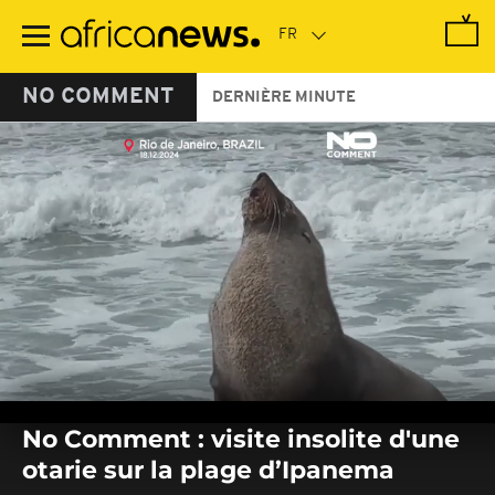
Passer
au
contenu
principal
NO COMMENT
DERNIÈRE MINUTE
0
seconds
No Comment : visite insolite d'une
of
0
otarie sur la plage d’Ipanema
seconds