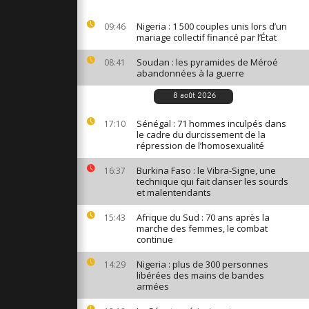
: quand la
aîne en
Nigeria : 1 500 couples unis lors d’un
09:46
ondes au
mariage collectif financé par l’État
Soudan : les pyramides de Méroé
08:41
abandonnées à la guerre
: Mayotte
 Parlement
nd
8 août 2026
 victimes
Sénégal : 71 hommes inculpés dans
17:10
le cadre du durcissement de la
: un
répression de l’homosexualité
in au
Burkina Faso : le Vibra-Signe, une
16:37
technique qui fait danser les sourds
et malentendants
Afrique du Sud : 70 ans après la
15:43
marche des femmes, le combat
continue
Nigeria : plus de 300 personnes
14:29
libérées des mains de bandes
armées