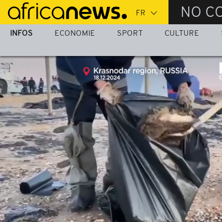
Passer
NO C
au
contenu
INFOS
ECONOMIE
SPORT
CULTURE
principal