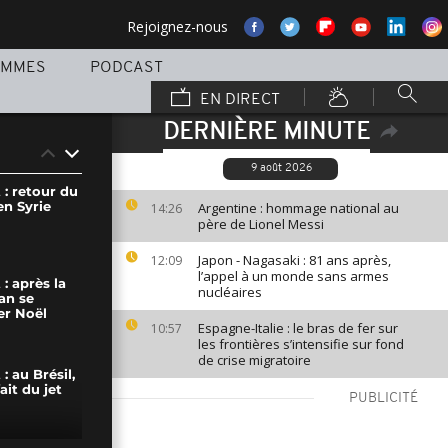
Rejoignez-nous
AMMES
PODCAST
EN DIRECT
DERNIÈRE MINUTE
9 août 2026
: retour du
en Syrie
Argentine : hommage national au
14:26
père de Lionel Messi
Japon - Nagasaki : 81 ans après,
12:09
l’appel à un monde sans armes
 après la
nucléaires
ban se
er Noël
Espagne-Italie : le bras de fer sur
10:57
les frontières s’intensifie sur fond
de crise migratoire
 au Brésil,
ait du jet
PUBLICITÉ