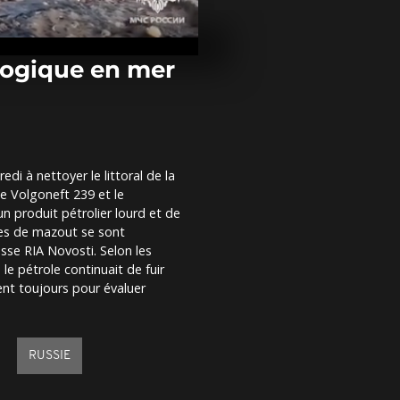
No Comment 
terre se déch
quelques sec
Vanuatu
logique en mer
No Comment 
dévastée, le
européen re
hommage aux
i à nettoyer le littoral de la
No Comment 
le Volgoneft 239 et le
carnaval can
Nigeria
n produit pétrolier lourd et de
nes de mazout se sont
usse RIA Novosti. Selon les
e pétrole continuait de fuir
lent toujours pour évaluer
RUSSIE