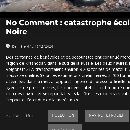
0
seconds
No Comment : catastrophe éco
of
0
Noire
seconds
Volume
0%
Dernière MAJ:
18/12/2024
Des centaines de bénévoles et de secouristes ont continué mercred
région de Krasnodar, dans le sud de la Russie. Les deux navires, 
Volgoneft 212, transportaient environ 9 200 tonnes de mazout, u
mauvaise qualité. Selon les estimations préliminaires, 3 700 ton
déversées dans la mer, a rapporté l'agence de presse officielle r
agences de presse russes, les données satellites ont montré que l
d'un des navires et se répandait vers la côte. Les experts travail
l'impact et l'étendue de la marée noire.
POLLUTION
NAVIRE PÉTROLIER
Plus d'actualités sur