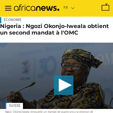
Passer
au
contenu
principal
ECONOMIE
Nigeria : Ngozi Okonjo-Iweala obtient
un second mandat à l'OMC
SUISSE
Ngozi Okonjo-Iweala renouvelle un mandat de quatre ans à la direction de