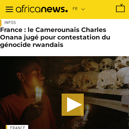
Passer
au
contenu
principal
INFOS
France : le Camerounais Charles
Onana jugé pour contestation du
génocide rwandais
FRANCE