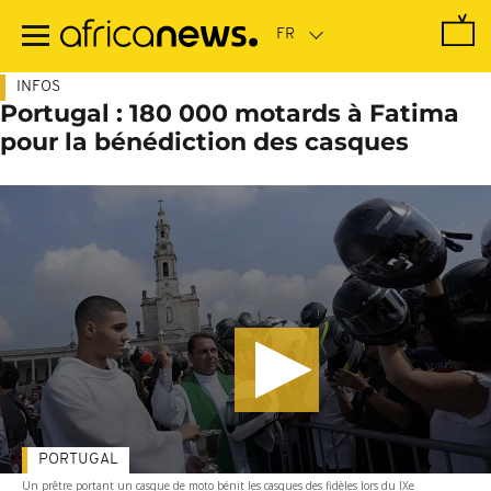
Passer
au
contenu
principal
INFOS
Portugal : 180 000 motards à Fatima
pour la bénédiction des casques
PORTUGAL
Un prêtre portant un casque de moto bénit les casques des fidèles lors du IXe