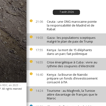
7 août 2026
Ceuta : une ONG marocaine pointe
21:06
la responsabilité de Madrid et de
Rabat
Gaza : les populations sceptiques
19:03
malgré le plan de paix de Trump
Kenya : la mort de 15 éléphants
17:55
dans un parc fait polémique
Crise énergétique à Cuba : vivre au
16:55
rythme des coupures d'électricité
Kenya : la Bourse de Nairobi
16:40
prépare un fonds d’investissement
consacré à l’IA
, en RDC, en 2023
-
All rights reserved
Tourisme : au Maghreb, la Tunisie
14:24
attire davantage de français que le
Maroc