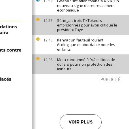
Ghana : l’inflation tombe à 4,6 %, un
13:52
nouveau signe de redressement
économique
Sénégal : trois TikTokeurs
12:53
emprisonnés pour avoir critiqué le
ndations
président Faye
aire
Kenya : un fauteuil roulant
12:48
écologique et abordable pour les
enfants
nts contre
Meta condamné à 942 millions de
12:08
dollars pour non protection des
mineurs
lacés
PUBLICITÉ
VOIR PLUS