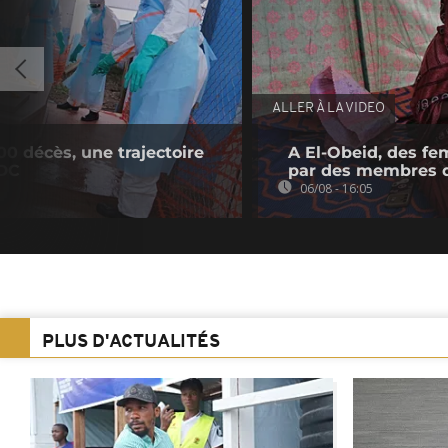
ALLER À LA VIDEO
00 décès, une trajectoire
A El-Obeid, des fe
CDC
par des membres 
06/08 - 16:05
PLUS D'ACTUALITÉS