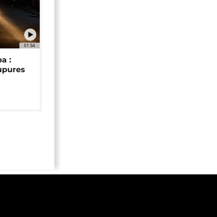
01:54
a :
upures