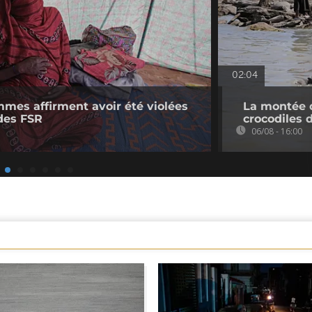
02:04
mmes affirment avoir été violées
La montée d
des FSR
crocodiles 
06/08 - 16:00