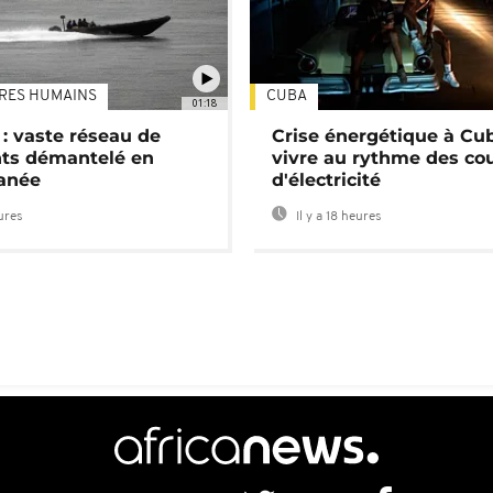
TRES HUMAINS
CUBA
01:18
: vaste réseau de
Crise énergétique à Cub
nts démantelé en
vivre au rythme des co
anée
d'électricité
eures
Il y a 18 heures