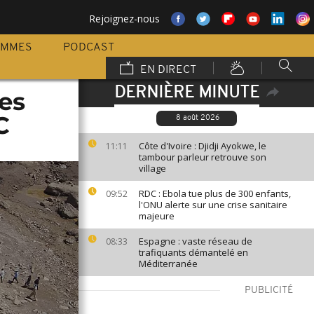
Rejoignez-nous
AMMES
PODCAST
EN DIRECT
DERNIÈRE MINUTE
es
C
8 août 2026
Côte d'Ivoire : Djidji Ayokwe, le
11:11
tambour parleur retrouve son
village
RDC : Ebola tue plus de 300 enfants,
09:52
l'ONU alerte sur une crise sanitaire
majeure
Espagne : vaste réseau de
08:33
trafiquants démantelé en
Méditerranée
PUBLICITÉ