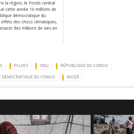
s la région, le Fonds central
ué cette année 10 millions de
ublique démocratique du
s effets des chocs climatiques,
nacer des millions de vies en
S
PLUIES
ONU
RÉPUBLIQUE DU CONGO
E DÉMOCRATIQUE DU CONGO
NIGER