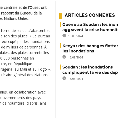
e centrale et de l’Ouest ont
 rapport du Bureau de la
ARTICLES CONNEXES
es Nations Unies.
Guerre au Soudan : les ino
aggravent la crise humanit
 torrentielles qui s'abattent sur
saison des pluies. « Le Bureau
13/08/2024
 préoccupé par les inondations
Kenya : des barrages flotta
 de milliers de personnes. À
les inondations
uies, des pluies torrentielles
13/08/2024
700 000 personnes en
oire, en République
Soudan : les inondations
Nigeria, au Mali et au Togo »,
compliquent la vie des dép
crétaire général des Nations
13/08/2024
nies, en collaboration avec
ux gouvernements des pays
de nourriture, d'abris, ainsi