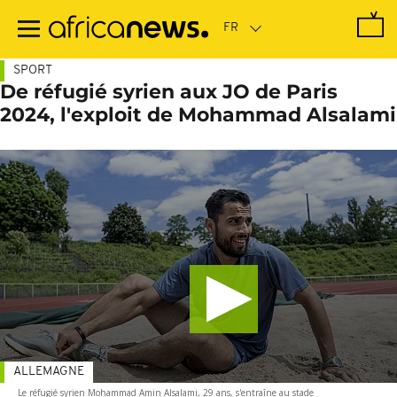
Passer
au
contenu
principal
SPORT
De réfugié syrien aux JO de Paris
2024, l'exploit de Mohammad Alsalami
ALLEMAGNE
Le réfugié syrien Mohammad Amin Alsalami, 29 ans, s'entraîne au stade