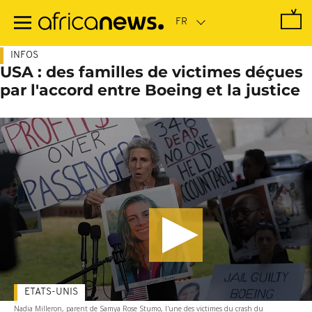
Passer
au
contenu
principal
INFOS
USA : des familles de victimes déçues
par l'accord entre Boeing et la justice
ETATS-UNIS
Nadia Milleron, parent de Samya Rose Stumo, l'une des victimes du crash du