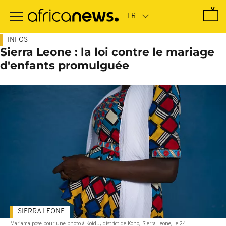
Passer
au
contenu
principal
INFOS
Sierra Leone : la loi contre le mariage
d'enfants promulguée
SIERRA LEONE
Mariama pose pour une photo à Koidu, district de Kono, Sierra Leone, le 24