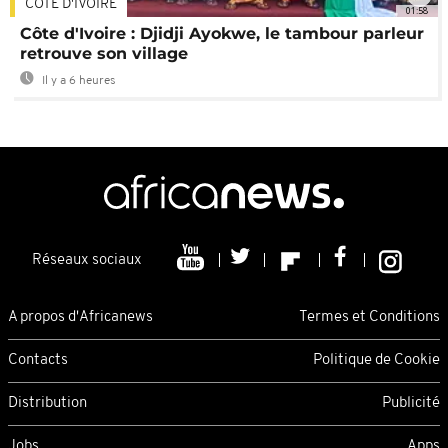
CÔTE D'IVOIRE
01:58
Côte d'Ivoire : Djidji Ayokwe, le tambour parleur
retrouve son village
Il y a 6 heures
Réseaux sociaux
A propos d'Africanews
Termes et Conditions
Contacts
Politique de Cookie
Distribution
Publicité
Jobs
Apps