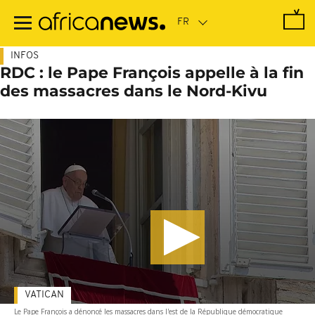
Passer
au
contenu
principal
INFOS
RDC : le Pape François appelle à la fin
des massacres dans le Nord-Kivu
VATICAN
Le Pape François a dénoncé les massacres dans l'est de la République démocratique