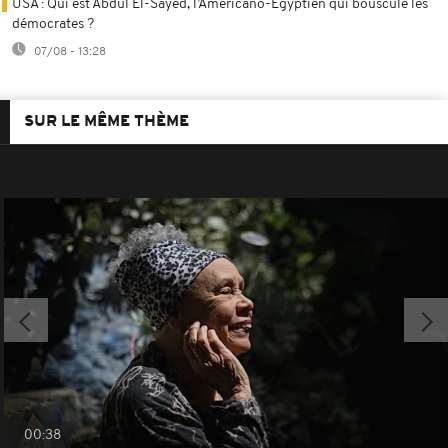
USA : Qui est Abdul El-Sayed, l’Américano-Égyptien qui bouscule les
démocrates ?
07/08 - 13:28
SUR LE MÊME THÈME
00:38