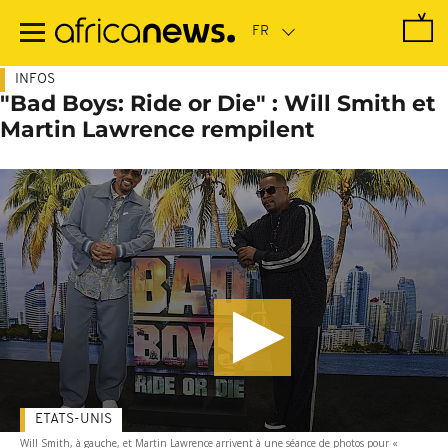
Passer
au
contenu
principal
INFOS
"Bad Boys: Ride or Die" : Will Smith et
Martin Lawrence rempilent
ETATS-UNIS
Will Smith, à gauche, et Martin Lawrence arrivent à une séance de photos pour «