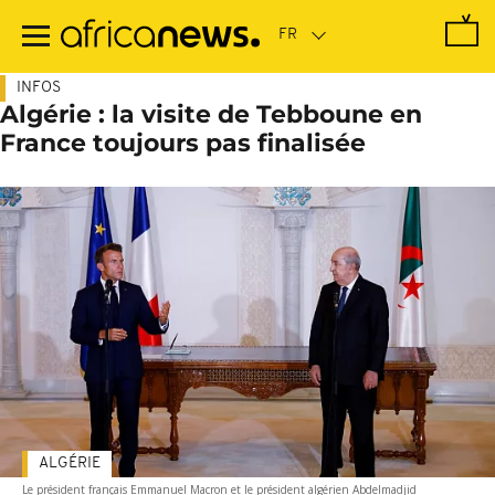
Passer
au
contenu
principal
INFOS
Algérie : la visite de Tebboune en
France toujours pas finalisée
ALGÉRIE
Le président français Emmanuel Macron et le président algérien Abdelmadjid