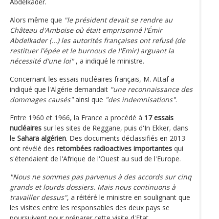
Abdelkader.
Alors même que
"le président devait se rendre au
Château d'Amboise où était emprisonné l'Émir
Abdelkader (...) les autorités françaises ont refusé (de
restituer l'épée et le burnous de l'Emir) arguant la
nécessité d'une loi"
, a indiqué le ministre.
Concernant les essais nucléaires français, M. Attaf a
indiqué que l'Algérie demandait
"une reconnaissance des
dommages causés"
ainsi que
"des indemnisations"
.
Entre 1960 et 1966, la France a procédé à
17 essais
nucléaires
sur les sites de Reggane, puis d'In Ekker, dans
le
Sahara algérien
. Des documents déclassifiés en 2013
ont révélé des
retombées radioactives importantes
qui
s'étendaient de l'Afrique de l'Ouest au sud de l'Europe.
"Nous ne sommes pas parvenus à des accords sur cinq
grands et lourds dossiers. Mais nous continuons à
travailler dessus"
, a réitéré le ministre en soulignant que
les visites entre les responsables des deux pays se
poursuivent pour préparer cette visite d'Etat.