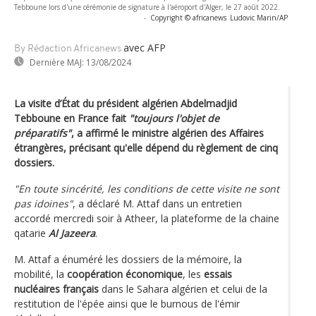
Tebboune lors d'une cérémonie de signature à l'aéroport d'Alger, le 27 août 2022.
-
Copyright © africanews
Ludovic Marin/AP
avec AFP
By Rédaction Africanews
Dernière MAJ:
13/08/2024
La visite d’État du président algérien Abdelmadjid
Tebboune en France fait
"toujours l'objet de
préparatifs"
, a affirmé le ministre algérien des Affaires
étrangères, précisant qu'elle dépend du règlement de cinq
dossiers.
"En toute sincérité, les conditions de cette visite ne sont
pas idoines"
, a déclaré M. Attaf dans un entretien
accordé mercredi soir à Atheer, la plateforme de la chaine
qatarie
Al Jazeera
.
M. Attaf a énuméré les dossiers de la mémoire, la
mobilité, la
coopération économique
, les
essais
nucléaires français
dans le Sahara algérien et celui de la
restitution de l'épée ainsi que le burnous de l'émir