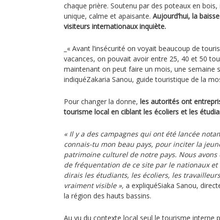
chaque prière. Soutenu par des poteaux en bois,
unique, calme et apaisante.
Aujourd’hui, la bais
visiteurs internationaux inquiète.
_« Avant l’insécurité on voyait beaucoup de touri
vacances, on pouvait avoir entre 25, 40 et 50 tou
maintenant on peut faire un mois, une semaine sa
indiquéZakaria Sanou, guide touristique de la 
Pour changer la donne,
les autorités ont entrepr
tourisme local en ciblant les écoliers et les étudia
« Il y a des campagnes qui ont été lancée no
connais-tu mon beau pays, pour inciter la jeun
patrimoine culturel de notre pays. Nous avons 
de fréquentation de ce site par le nationaux et
dirais les étudiants, les écoliers, les travailleur
vraiment visible »,
a expliquéSiaka Sanou, direct
la région des hauts bassins.
Au vu du contexte local seul le tourisme interne pe