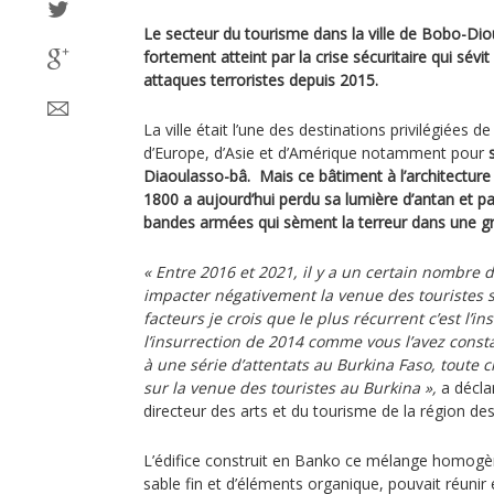
Le secteur du tourisme dans la ville de Bobo-Di
fortement atteint par la crise sécuritaire qui sévi
attaques terroristes depuis 2015.
La ville était l’une des destinations privilégiées d
d’Europe, d’Asie et d’Amérique notamment pour
Diaoulasso-bâ. Mais ce bâtiment à l’architectur
1800 a aujourd’hui perdu sa lumière d’antan et pa
bandes armées qui sèment la terreur dans une gr
« Entre 2016 et 2021, il y a un certain nombre d
impacter négativement la venue des touristes su
facteurs je crois que le plus récurrent c’est l’in
l’insurrection de 2014 comme vous l’avez consta
à une série d’attentats au Burkina Faso, toute 
sur la venue des touristes au Burkina »,
a décla
directeur des arts et du tourisme de la région de
L’édifice construit en Banko ce mélange homogène
sable fin et d’éléments organique, pouvait réuni