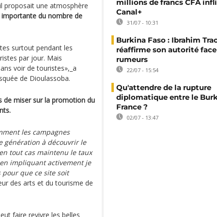
millions de francs CFA infl
 il proposait une atmosphère
Canal+
se importante du nombre de
31/07 - 10:31
Burkina Faso : Ibrahim Tra
stes surtout pendant les
réaffirme son autorité fac
ristes par jour. Mais
rumeurs
ns voir de touristes»,_a
22/07 - 15:54
mosquée de Dioulassoba.
Qu'attendre de la rupture
diplomatique entre le Burk
is de miser sur la promotion du
France ?
nts.
02/07 - 13:47
tamment les campagnes
e génération à découvrir le
en tout cas maintenu le taux
 en impliquant activement je
s pour que ce site soit
eur des arts et du tourisme de
ut faire revivre les belles