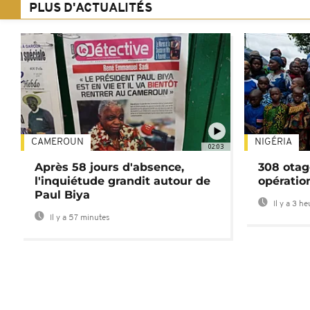
PLUS D'ACTUALITÉS
CAMEROUN
NIGÉRIA
02:03
Après 58 jours d'absence,
308 otag
l'inquiétude grandit autour de
opératio
Paul Biya
Il y a 3 h
Il y a 57 minutes