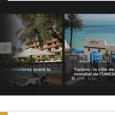
01:11
ités hôtelières avant la
Tunisie : la ville 
mondial de l'UNE
27/07 - 11:02