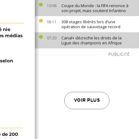
Coupe du Monde : la FIFA renonce à
10:06
son projet, mais soutient Infantino
308 otages libérés lors d’une
08:11
opération de sauvetage record
é nie
es médias
Canal+ décroche les droits de la
07:20
Ligue des champions en Afrique
PUBLICITÉ
 selon
VOIR PLUS
 de 200