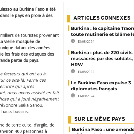
oulasso au Burkina Faso a été
t dans le pays en proie à des
ARTICLES CONNEXES
Burkina : le capitaine Traor
toute mutinerie et blâme l
e milliers de touristes provenant
sa vieille mosquée de
13/08/2024
e unique datant des années
Burkina : plus de 220 civils
ie les frais des attaques des
massacrés par des soldats,
ande partie du pays.
HRW
13/08/2024
e facteurs qui ont eu à
r ce site-là. Parmi ces
Le Burkina Faso expulse 3
sécurité qui après
diplomates français
té, nous avons assisté en fait
13/08/2024
chose qui a joué négativement
réSonore Siaka Sanou,
s hauts bassins.
SUR LE MÊME PAYS
 de terre cuite, d’argile, de
Burkina Faso : une amende
r environ 400 personnes à