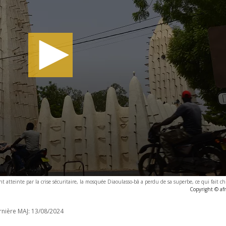
t atteinte par la crise sécuritaire, la mosquée Diaoulasso-bâ a perdu de sa superbe, ce qui fait c
Copyright © af
nière MAJ:
13/08/2024