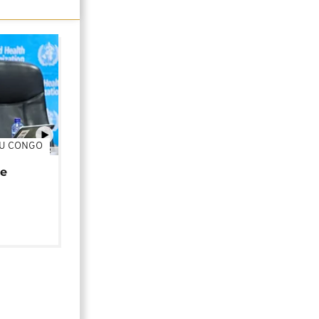
DU CONGO
01:02
de