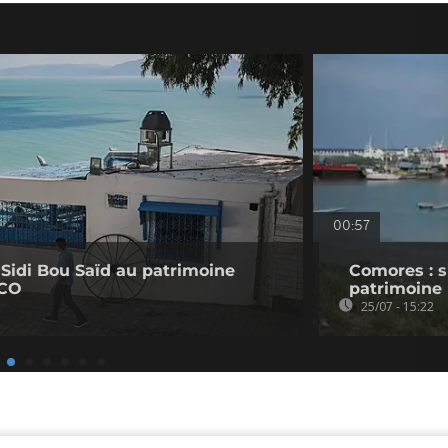
00:57
de Sidi Bou Saïd au patrimoine
Comores : s
SCO
patrimoine
25/07 - 15:22