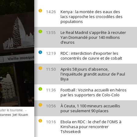
Kenya : la montée des eaux des
14:26
lacs rapproche les crocodiles des
populations
Le Real Madrid s’apprête à recruter
13:55
Yan Diomandé pour 140 millions
d’euros
RDC : interdiction d’exporter les
12:19
concentrés de cuivre et de cobalt
Après 58 jours d'absence,
11:50
l'inquiétude grandit autour de Paul
Biya
Football : Vozinha accueilli en héros
11:36
par les supporters de Colo-Colo
À Ceuta, 1 100 mineurs accueillis
10:56
huter le tourisme.
-
pour seulement 90 places
ricanews
Joël Kouam
Ebola en RDC : le chef de l'OMS à
10:16
Kinshasa pour rencontrer
Tshisekedi