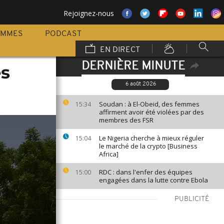
Rejoignez-nous
AMMES
PODCAST
EN DIRECT
DERNIÈRE MINUTE
es
6 août 2026
Soudan : à El-Obeid, des femmes
15:34
affirment avoir été violées par des
membres des FSR
Le Nigeria cherche à mieux réguler
15:04
le marché de la crypto [Business
Africa]
RDC : dans l'enfer des équipes
15:00
engagées dans la lutte contre Ebola
PUBLICITÉ