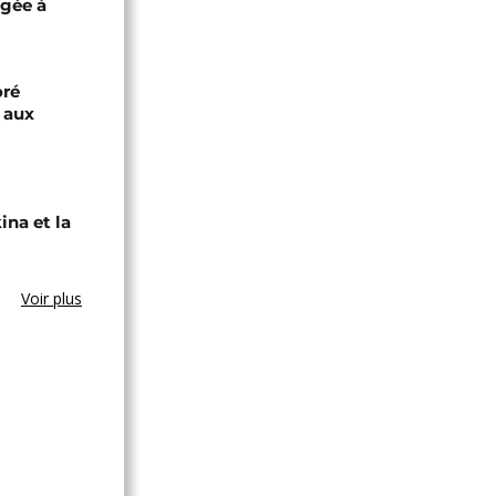
igée à
oré
e aux
ina et la
Voir plus