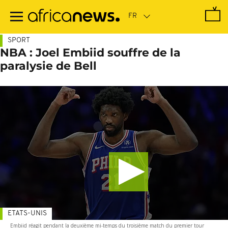
Passer
au
contenu
principal
SPORT
NBA : Joel Embiid souffre de la
paralysie de Bell
ETATS-UNIS
Embiid réagit pendant la deuxième mi-temps du troisième match du premier tour