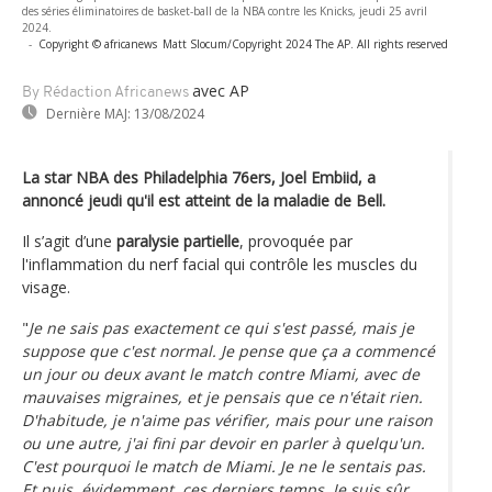
des séries éliminatoires de basket-ball de la NBA contre les Knicks, jeudi 25 avril
2024.
-
Copyright © africanews
Matt Slocum/Copyright 2024 The AP. All rights reserved
avec AP
By Rédaction Africanews
Dernière MAJ:
13/08/2024
La star NBA des Philadelphia 76ers, Joel Embiid, a
annoncé jeudi qu'il est atteint de la maladie de Bell.
Il s’agit d’une
paralysie partielle
, provoquée par
l'inflammation du nerf facial qui contrôle les muscles du
visage.
"
Je ne sais pas exactement ce qui s'est passé, mais je
suppose que c'est normal. Je pense que ça a commencé
un jour ou deux avant le match contre Miami, avec de
mauvaises migraines, et je pensais que ce n'était rien.
D'habitude, je n'aime pas vérifier, mais pour une raison
ou une autre, j'ai fini par devoir en parler à quelqu'un.
C'est pourquoi le match de Miami. Je ne le sentais pas.
Et puis, évidemment, ces derniers temps. Je suis sûr