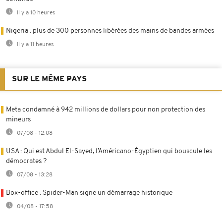
Il y a 10 heures
Nigeria : plus de 300 personnes libérées des mains de bandes armées
Il y a 11 heures
SUR LE MÊME PAYS
Meta condamné à 942 millions de dollars pour non protection des
mineurs
07/08 - 12:08
USA : Qui est Abdul El-Sayed, l’Américano-Égyptien qui bouscule les
démocrates ?
07/08 - 13:28
Box-office : Spider-Man signe un démarrage historique
04/08 - 17:58