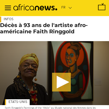
Passer
au
contenu
principal
INFOS
Décès à 93 ans de l'artiste afro-
américaine Faith Ringgold
ETATS-UNIS
Faith Ringgold's Paintings of the 1960s" au Musée national des femmes dans les