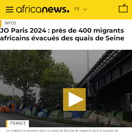
Passer
au
contenu
principal
INFOS
JO Paris 2024 : près de 400 migrants
africains évacués des quais de Seine
FRANCE
Un migrant se promène dans un camp de fortune de migrants dans le quartier de