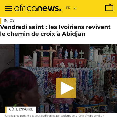
Passer
au
contenu
principal
INFOS
Vendredi saint : les Ivoiriens revivent
le chemin de croix à Abidjan
CÔTE D'IVOIRE
Une femme portant des boucles d'oreilles aux couleurs de la Côte d'Ivoire vend un