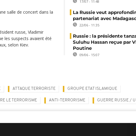
17/07 - 11:48
 une salle de concert dans la
La Russie veut approfondir
partenariat avec Madagas
22/06 - 11:35
résident russe, Vladimir
Russie : la présidente tan
ue les suspects avaient été
Suluhu Hassan reçue par V
Faux, selon Kiev.
Poutine
09/06 - 15:07
E
ATTAQUE TERRORISTE
GROUPE ETAT ISLAMIQUE
RE LE TERRORISME
ANTI-TERRORISME
GUERRE RUSSIE / 