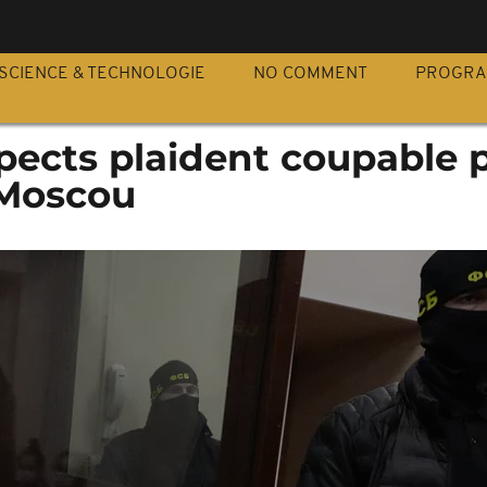
S
SCIENCE & TECHNOLOGIE
NO COMMENT
PROGR
spects plaident coupable 
 Moscou