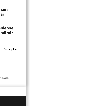
 son
car
zanienne
ladimir
Voir plus
UKRAINE