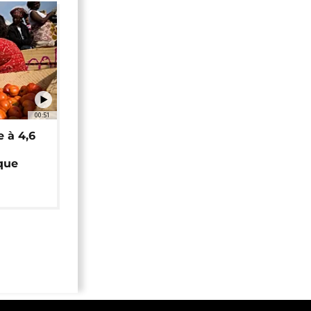
00:51
e à 4,6
que