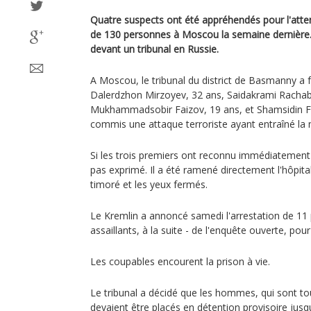
Quatre suspects ont été appréhendés pour l'atten
de 130 personnes à Moscou la semaine dernière. 
devant un tribunal en Russie.
A Moscou, le tribunal du district de Basmanny a 
Dalerdzhon Mirzoyev, 32 ans, Saidakrami Rachab
Mukhammadsobir Faizov, 19 ans, et Shamsidin Far
commis une attaque terroriste ayant entraîné la m
Si les trois premiers ont reconnu immédiatement l
pas exprimé. Il a été ramené directement l'hôpital
timoré et les yeux fermés.
Le Kremlin a annoncé samedi l'arrestation de 11 
assaillants, à la suite - de l'enquête ouverte, pour
Les coupables encourent la prison à vie.
Le tribunal a décidé que les hommes, qui sont to
devaient être placés en détention provisoire jusq