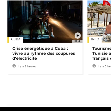
CUBA
INFO
01:54
Crise énergétique à Cuba :
Tourisme
vivre au rythme des coupures
Tunisie 
d'électricité
français
Il y a 2 heures
Il y a 5 h