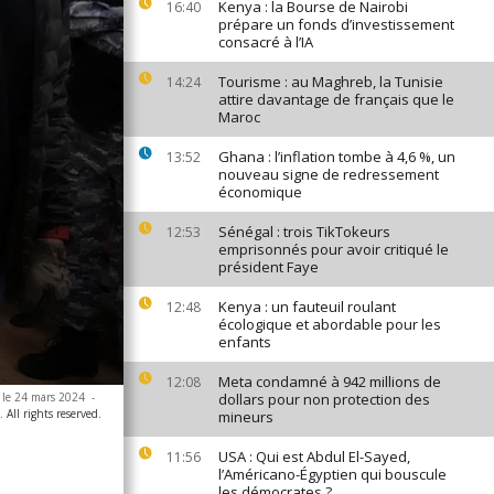
Kenya : la Bourse de Nairobi
16:40
prépare un fonds d’investissement
consacré à l’IA
Tourisme : au Maghreb, la Tunisie
14:24
attire davantage de français que le
Maroc
Ghana : l’inflation tombe à 4,6 %, un
13:52
nouveau signe de redressement
économique
Sénégal : trois TikTokeurs
12:53
emprisonnés pour avoir critiqué le
président Faye
Kenya : un fauteuil roulant
12:48
écologique et abordable pour les
enfants
Meta condamné à 942 millions de
12:08
, le 24 mars 2024
-
dollars pour non protection des
All rights reserved.
mineurs
USA : Qui est Abdul El-Sayed,
11:56
l’Américano-Égyptien qui bouscule
les démocrates ?