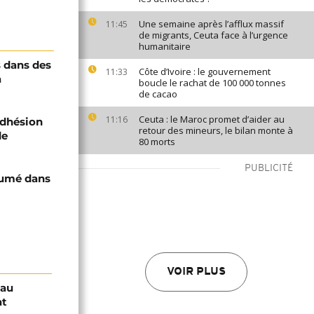
Une semaine après l’afflux massif
11:45
de migrants, Ceuta face à l’urgence
humanitaire
s dans des
Côte d’Ivoire : le gouvernement
11:33
a
boucle le rachat de 100 000 tonnes
de cacao
Ceuta : le Maroc promet d’aider au
11:16
'adhésion
retour des mineurs, le bilan monte à
de
80 morts
PUBLICITÉ
humé dans
VOIR PLUS
sau
at