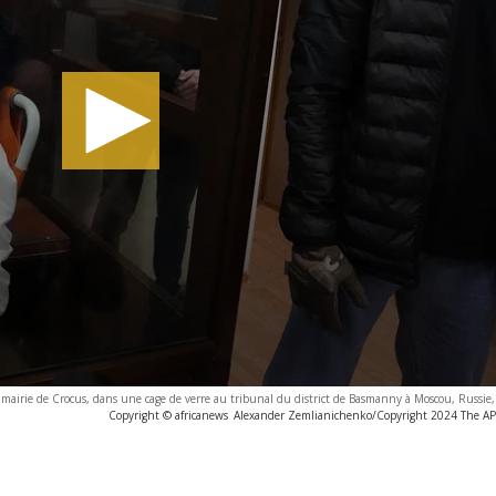
mairie de Crocus, dans une cage de verre au tribunal du district de Basmanny à Moscou, Russie
Copyright © africanews
Alexander Zemlianichenko/Copyright 2024 The AP. 