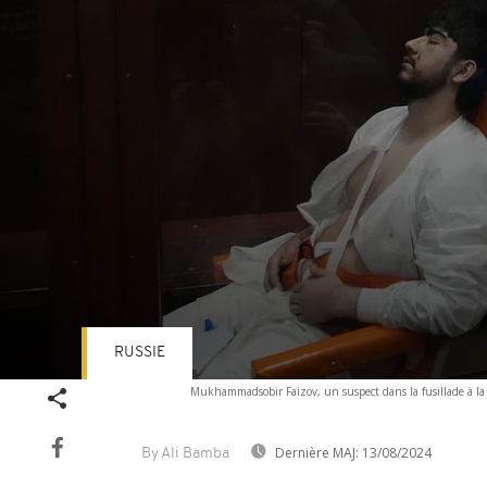
RUSSIE
Volume
Mukhammadsobir Faizov, un suspect dans la fusillade à la 
90%
Dernière MAJ:
13/08/2024
By Ali Bamba