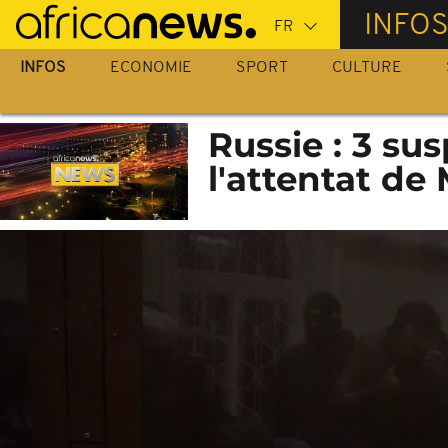
Passer
INFO
au
contenu
INFOS
ECONOMIE
SPORT
CULTURE
principal
Russie : 3 su
l'attentat de