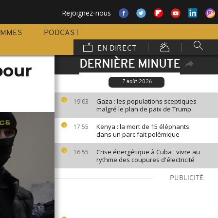
Rejoignez-nous
AMMES
PODCAST
EN DIRECT
DERNIÈRE MINUTE
pour
7 août 2026
Gaza : les populations sceptiques
19:03
malgré le plan de paix de Trump
Kenya : la mort de 15 éléphants
17:55
dans un parc fait polémique
Crise énergétique à Cuba : vivre au
16:55
rythme des coupures d'électricité
PUBLICITÉ