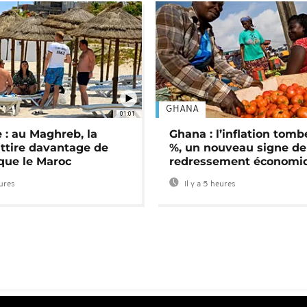
GHANA
01:01
 : au Maghreb, la
Ghana : l’inflation tomb
attire davantage de
%, un nouveau signe de
 que le Maroc
redressement économi
eures
Il y a 5 heures