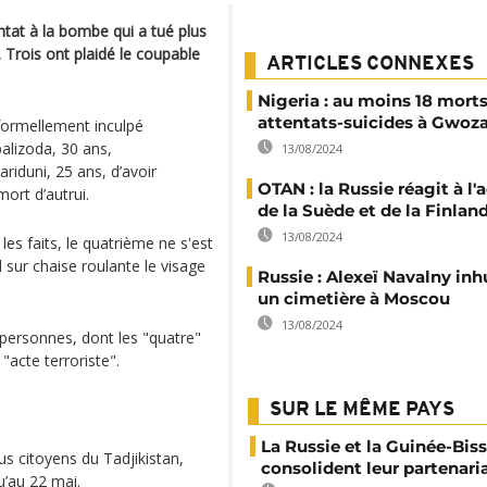
tat à la bombe qui a tué plus
Trois ont plaidé le coupable
ARTICLES CONNEXES
Nigeria : au moins 18 mort
attentats-suicides à Gwoz
formellement inculpé
alizoda, 30 ans,
13/08/2024
iduni, 25 ans, d’avoir
OTAN : la Russie réagit à l
ort d’autrui.
de la Suède et de la Finlan
13/08/2024
es faits, le quatrième ne s'est
 sur chaise roulante le visage
Russie : Alexeï Navalny in
un cimetière à Moscou
13/08/2024
personnes, dont les "quatre"
 "acte terroriste".
SUR LE MÊME PAYS
La Russie et la Guinée-Bis
us citoyens du Tadjikistan,
consolident leur partenari
u’au 22 mai.