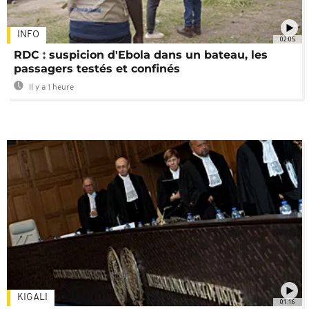
INFO
02:05
RDC : suspicion d'Ebola dans un bateau, les
passagers testés et confinés
Il y a 1 heure
KIGALI
01:16