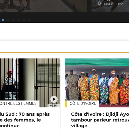
06/08 - 18:21
ONTRE LES FEMMES
CÔTE D'IVOIRE
02:30
du Sud : 70 ans après
Côte d'Ivoire : Djidji Ay
e des femmes, le
tambour parleur retrou
continue
village