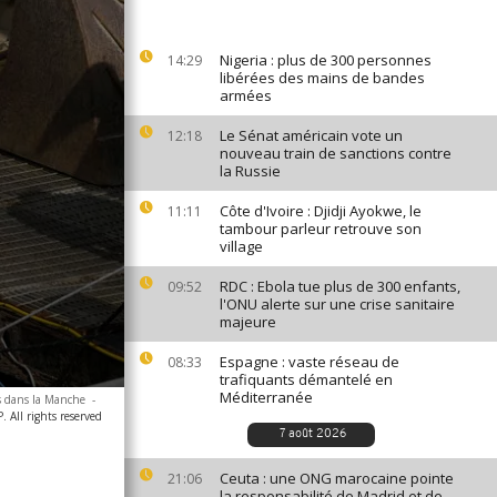
Nigeria : plus de 300 personnes
14:29
libérées des mains de bandes
armées
Le Sénat américain vote un
12:18
nouveau train de sanctions contre
la Russie
Côte d'Ivoire : Djidji Ayokwe, le
11:11
tambour parleur retrouve son
village
RDC : Ebola tue plus de 300 enfants,
09:52
l'ONU alerte sur une crise sanitaire
majeure
Espagne : vaste réseau de
08:33
trafiquants démantelé en
Méditerranée
is dans la Manche
-
All rights reserved
7 août 2026
Ceuta : une ONG marocaine pointe
21:06
la responsabilité de Madrid et de