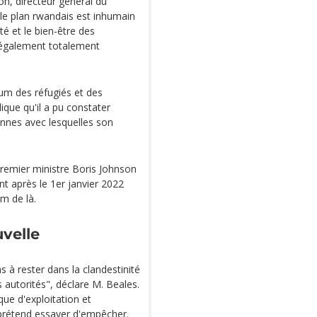
n, directeur général du
 le plan rwandais est inhumain
té et le bien-être des
 également totalement
m des réfugiés et des
ique qu'il a pu constater
onnes avec lesquelles son
Premier ministre Boris Johnson
t après le 1er janvier 2022
m de là.
uvelle
ns à rester dans la clandestinité
s autorités", déclare M. Beales.
ue d'exploitation et
prétend essayer d'empêcher.