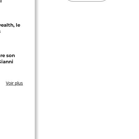
l
alth, le
s
ire son
Gianni
Voir plus