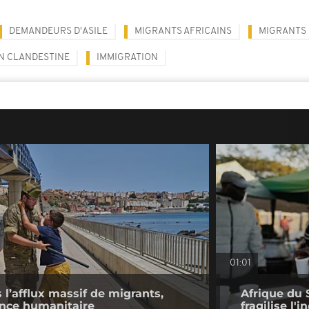
DEMANDEURS D'ASILE
MIGRANTS AFRICAINS
MIGRANTS
N CLANDESTINE
IMMIGRATION
01:01
l’afflux massif de migrants,
Afrique du 
ence humanitaire
fragilise l'i