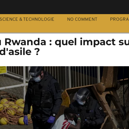
S
SCIENCE & TECHNOLOGIE
NO COMMENT
PROGR
 Rwanda : quel impact su
'asile ?