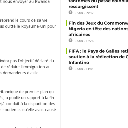
fantômes du passé colonia
ant nous envoyer au Rwanda.
ressurgissent
05/08 - 09:37
reprend le cours de sa vie,
Fin des Jeux du Commonwe
puis quitté le Royaume-Uni pour
Nigeria en tête des nation
africaines
03/08 - 16:26
FIFA : le Pays de Galles ret
soutien à la réélection de 
ndra pas l'objectif déclaré du
Infantino
 de réduire l'immigration au
03/08 - 11:43
es demandeurs d'asile
ritannique de premier plan qui
s, a publié un rapport à la fin
jà conduit à la disparition des
e soutien et qu'elle avait causé