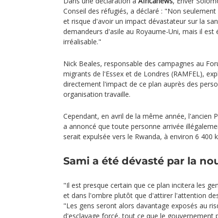
Dans une déclaration à
Africanews
, Enver Solomo
Conseil des réfugiés, a déclaré : "Non seulement
et risque d'avoir un impact dévastateur sur la san
demandeurs d'asile au Royaume-Uni, mais il est
irréalisable."
Nick Beales, responsable des campagnes au Foru
migrants de l'Essex et de Londres (RAMFEL), expl
directement l'impact de ce plan auprès des pers
organisation travaille.
Cependant, en avril de la même année, l'ancien 
a annoncé que toute personne arrivée illégalemen
serait expulsée vers le Rwanda, à environ 6 400 k
Sami a été dévasté par la no
"Il est presque certain que ce plan incitera les ge
et dans l'ombre plutôt que d'attirer l'attention de
"Les gens seront alors davantage exposés au risq
d'esclavage forcé, tout ce que le gouvernement 