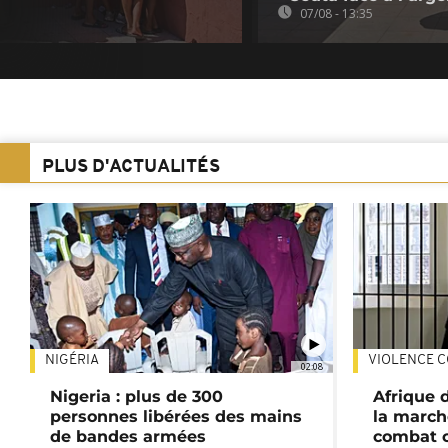
07/08 - 13:35
PLUS D'ACTUALITÉS
NIGÉRIA
VIOLENCE C
02:08
Nigeria : plus de 300
Afrique 
personnes libérées des mains
la march
de bandes armées
combat 