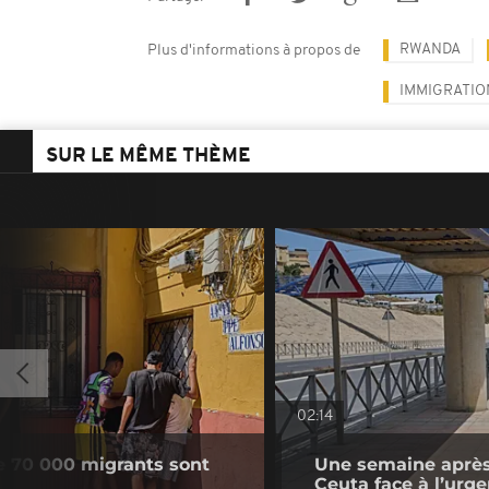
RWANDA
Plus d'informations à propos de
IMMIGRATIO
SUR LE MÊME THÈME
02:14
e 70 000 migrants sont
Une semaine après 
Ceuta face à l’urg