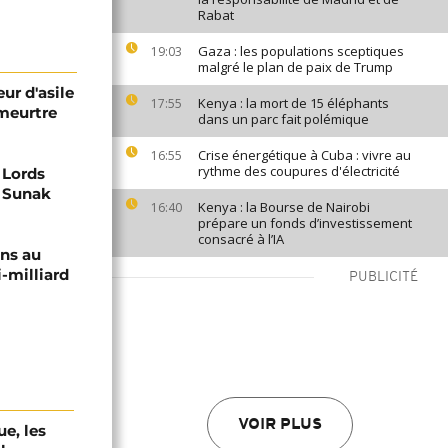
Rabat
Gaza : les populations sceptiques
19:03
malgré le plan de paix de Trump
r d'asile
Kenya : la mort de 15 éléphants
17:55
meurtre
dans un parc fait polémique
Crise énergétique à Cuba : vivre au
16:55
rythme des coupures d'électricité
 Lords
i Sunak
Kenya : la Bourse de Nairobi
16:40
prépare un fonds d’investissement
consacré à l’IA
ons au
-milliard
PUBLICITÉ
VOIR PLUS
e, les